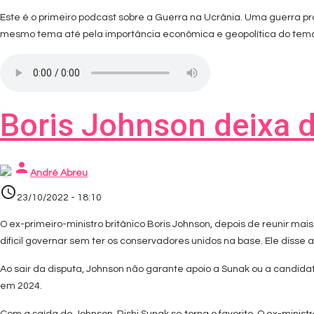
Este é o primeiro podcast sobre a Guerra na Ucrânia. Uma guerra pr
mesmo tema até pela importância econômica e geopolítica do tem
Boris Johnson deixa d
person
André Abreu
access_time
23/10/2022 - 18:10
O ex-primeiro-ministro britânico Boris Johnson, depois de reunir mai
difícil governar sem ter os conservadores unidos na base. Ele disse a
Ao sair da disputa, Johnson não garante apoio a Sunak ou a candid
em 2024.