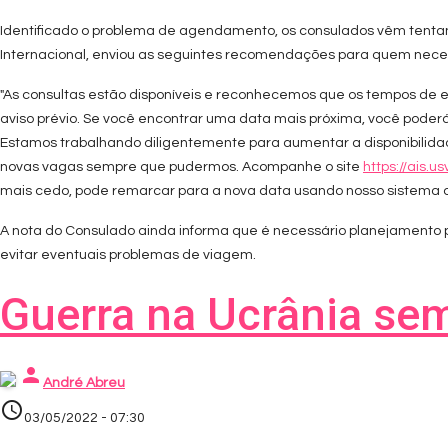
Identificado o problema de agendamento, os consulados vêm tentan
Internacional, enviou as seguintes recomendações para quem necessi
"As consultas estão disponíveis e reconhecemos que os tempos de e
aviso prévio. Se você encontrar uma data mais próxima, você poder
Estamos trabalhando diligentemente para aumentar a disponibilidade
novas vagas sempre que pudermos. Acompanhe o site
https://ais.u
mais cedo, pode remarcar para a nova data usando nosso sistema on
A nota do Consulado ainda informa que é necessário planejamento p
evitar eventuais problemas de viagem.
Guerra na Ucrânia sem
person
André Abreu
access_time
03/05/2022 - 07:30