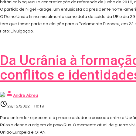
britânico bloqueou a concretização do referendo de junho de 2016, 
O partido de Nigel Farage, um entusiasta do presidente norte-amer
O Reino Unido tinha inicialmente como data de saída da UE o dia 29 
tem que tomar parte da eleição para o Parlamento Europeu, em 23 
Foto: Divulgação.
Da Ucrânia à formação
conflitos e identidade
person
André Abreu
access_time
29/12/2022 - 10:19
Para entender o presente é preciso estudar o passado entre a Ucrân
Rússia desde a origem do povo Rus. O momento atual de guerra vivi
União Europeia e OTAN.