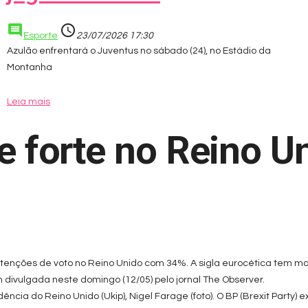
comment
access_time
Esporte
23/07/2026 17:30
Azulão enfrentará o Juventus no sábado (24), no Estádio da
Montanha
Leia mais
e forte no Reino U
 intenções de voto no Reino Unido com 34%. A sigla eurocética tem ma
ivulgada neste domingo (12/05) pelo jornal The Observer.
ndência do Reino Unido (Ukip), Nigel Farage (foto). O BP (Brexit Part