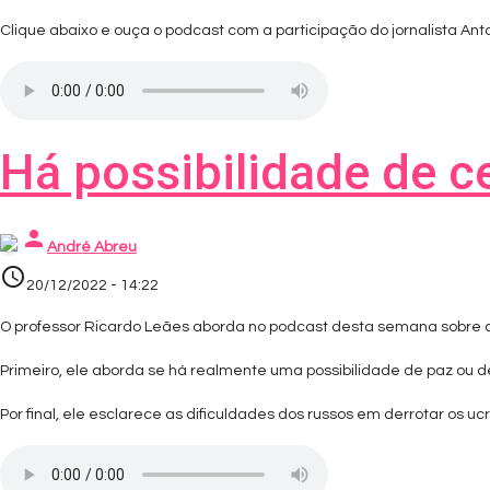
Clique abaixo e ouça o podcast com a participação do jornalista An
Há possibilidade de c
person
André Abreu
access_time
20/12/2022 - 14:22
O professor Ricardo Leães aborda no podcast desta semana sobre 
Primeiro, ele aborda se há realmente uma possibilidade de paz ou d
Por final, ele esclarece as dificuldades dos russos em derrotar os u