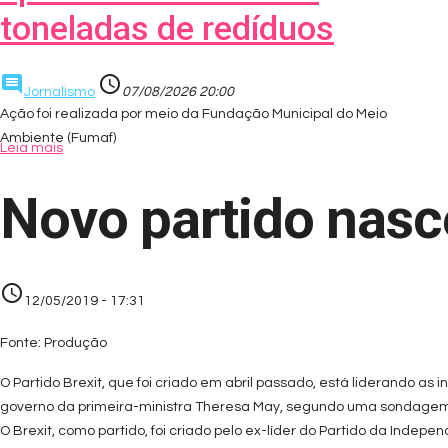
toneladas de redíduos
comment
access_time
Jornalismo
07/08/2026 20:00
Ação foi realizada por meio da Fundação Municipal do Meio
Ambiente (Fumaf)
Leia mais
Novo partido nasc
access_time
12/05/2019 - 17:31
Fonte: Produção
O Partido Brexit, que foi criado em abril passado, está liderando as
governo da primeira-ministra Theresa May, segundo uma sondagem d
O Brexit, como partido, foi criado pelo ex-líder do Partido da Indepe