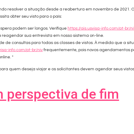
do resolver a situação desde a reabertura em novembro de 2021. O
ta obter seu visto para o país:
spera podem ser longos. Verifique
https://ais.usvisa-info.com/pt-br/ni
á reagendar sua entrevista em nosso sistema on-line.
 de consultas para todas as classes de vistos. À medida que a situ
svisa-info.com/pt-br/niv
frequentemente, pois novos agendamentos po
line. "
ara quem deseja viajar e os solicitantes devem agendar seus visto
 perspectiva de fim