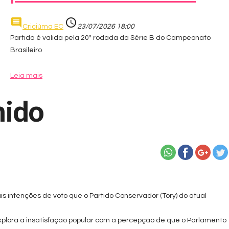
comment
access_time
Criciúma EC
23/07/2026 18:00
Partida é valida pela 20ª rodada da Série B do Campeonato
Brasileiro
Leia mais
nido
is intenções de voto que o Partido Conservador (Tory) do atual
y) explora a insatisfação popular com a percepção de que o Parlamento