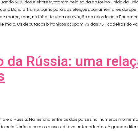
quando 52% dos eleitores votaram pela saída do Reino Unido da Uniã
icano Donald Trump, participará das eleições parlamentares duropei
de março, mas, na falta de uma aprovação do acordo pelo Parlamento,
de maio. Os deputados britânicos ocupam 73 das 751 cadeiras do P
 da Rússia: uma relaç
s
ia e a Rússia. Na história entre os dois países há inúmeros momento
do pela Ucrânia com os russos já teve antecedentes. A grande dife