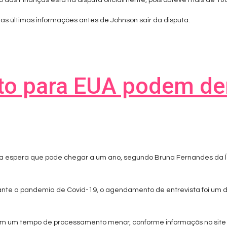
ro das Finanças está na disputa oficialmente, pois obteve mais de 10
as últimas informações antes de Johnson sair da disputa.
to para EUA podem d
a espera que pode chegar a um ano, segundo Bruna Fernandes da Íc
nte a pandemia de Covid-19, o agendamento de entrevista foi um d
 têm um tempo de processamento menor, conforme informaçõs no site