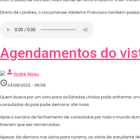
Com a saída de Johnson, Rishi Sunak se torna o favorito. O ex-minist
Direto de Londres, o criciumense Valdemir Francisco também passa 
Agendamentos do vis
person
André Abreu
access_time
04/08/2022 - 08:09
Quem busca por um visto para os Estados Unidos pode enfrentar um
consulados do país pode demorar até mais.
Após o cenário de fechamento de consulados por todo o mundo dura
tiveram que ser remarcadas.
Apesar da demora nos vistos para turismo, os vistos de estudante