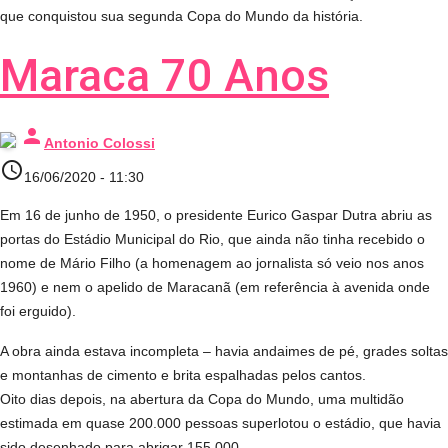
que conquistou sua segunda Copa do Mundo da história.
Maraca 70 Anos
person
Antonio Colossi
access_time
16/06/2020 - 11:30
Em 16 de junho de 1950, o presidente Eurico Gaspar Dutra abriu as
portas do Estádio Municipal do Rio, que ainda não tinha recebido o
nome de Mário Filho (a homenagem ao jornalista só veio nos anos
1960) e nem o apelido de Maracanã (em referência à avenida onde
foi erguido).
A obra ainda estava incompleta – havia andaimes de pé, grades soltas
e montanhas de cimento e brita espalhadas pelos cantos.
Oito dias depois, na abertura da Copa do Mundo, uma multidão
estimada em quase 200.000 pessoas superlotou o estádio, que havia
sido desenhado para abrigar 155.000.