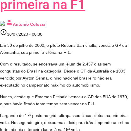
primeira na F1
person
Antonio Colossi
access_time
30/07/2020 - 00:30
Em 30 de julho de 2000, o piloto Rubens Barrichello, vencia o GP da
Alemanha, sua primeira vitória na F-1.
Com o resultado, se encerrava um jejum de 2.457 dias sem
conquistas do Brasil na categoria. Desde o GP da Austrália de 1993,
vencido por Ayrton Senna, o hino nacional brasileiro não era
executado no campeonato máximo do automobilismo.
Nunca, desde que Emerson Fittipaldi venceu o GP dos EUA de 1970,
o país havia ficado tanto tempo sem vencer na F-1.
Largando do 17º posto no grid, ultrapassou cinco pilotos na primeira
volta. No segundo giro, deixou mais dois para trás. Impondo um ritmo
forte, atingiu o terceiro lugar já na 15ª volta.