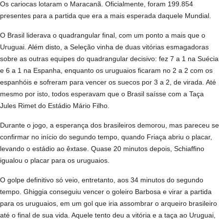
Os cariocas lotaram o Maracanã. Oficialmente, foram 199.854
presentes para a partida que era a mais esperada daquele Mundial.
O Brasil liderava o quadrangular final, com um ponto a mais que o
Uruguai. Além disto, a Seleção vinha de duas vitórias esmagadoras
sobre as outras equipes do quadrangular decisivo: fez 7 a 1 na Suécia
e 6 a 1 na Espanha, enquanto os uruguaios ficaram no 2 a 2 com os
espanhóis e sofreram para vencer os suecos por 3 a 2, de virada. Até
mesmo por isto, todos esperavam que o Brasil saísse com a Taça
Jules Rimet do Estádio Mário Filho.
Durante o jogo, a esperança dos brasileiros demorou, mas pareceu se
confirmar no início do segundo tempo, quando Friaça abriu o placar,
levando o estádio ao êxtase. Quase 20 minutos depois, Schiaffino
igualou o placar para os uruguaios.
O golpe definitivo só veio, entretanto, aos 34 minutos do segundo
tempo. Ghiggia conseguiu vencer o goleiro Barbosa e virar a partida
para os uruguaios, em um gol que iria assombrar o arqueiro brasileiro
até o final de sua vida. Aquele tento deu a vitória e a taça ao Uruguai,