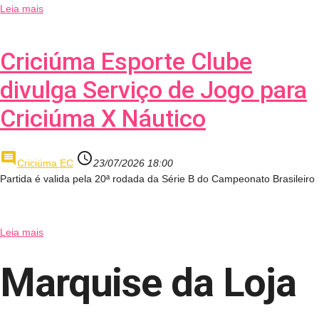
Leia mais
Criciúma Esporte Clube
divulga Serviço de Jogo para
Criciúma X Náutico
comment
access_time
Criciúma EC
23/07/2026 18:00
Partida é valida pela 20ª rodada da Série B do Campeonato Brasileiro
Leia mais
Marquise da Loja