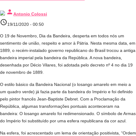
person
Antonio Colossi
access_time
19/11/2020 - 00:50
O 19 de Novembro, Dia da Bandeira, desperta em todos nós um
sentimento de união, respeito e amor à Pátria. Nesta mesma data, em
1889, o recém-instalado governo republicano do Brasil trocou a antiga
bandeira imperial pela bandeira da República. A nova bandeira,
desenhada por Décio Vilares, foi adotada pelo decreto nº 4 no dia 19
de novembro de 1889.
O estilo básico da Bandeira Nacional (o losango amarelo em meio a
um quadro verde) já fazia parte da bandeira do Império e foi definido
pelo pintor francês Jean-Baptiste Debret. Com a Proclamação da
República, algumas transformações pontuais aconteceram na
bandeira: O losango amarelo foi redimensionado. O símbolo de Armas
do Império foi substituído por uma esfera republicana da cor azul.
Na esfera, foi acrescentado um lema de orientação positivista, “Ordem