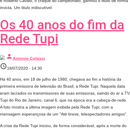
e Roberto Cavalo, o craque do campeonato, ganhou o titulo de forma
invicta. Um titulo indiscutível.
Os 40 anos do fim da
Rede Tupi
person
Antonio Colossi
access_time
18/07/2020 - 14:30
Há 40 anos, em 18 de julho de 1980, chegava ao fim a história da
primeira emissora de televisão do Brasil, a Rede Tupi. Naquela data
eram lacrados os transmissores de suas emissoras, saindo do ar a TV
Tupi do Rio de Janeiro, canal 6, que na época era a cabeça-de-rede.
A foto mostra a última imagem exibida pela Rede Tupi, com a
mensagem esperançosa de um "Até breve, telespectadores amigos".
A crise da Rede Tupi iniciou, de forma considerável, após a morte do