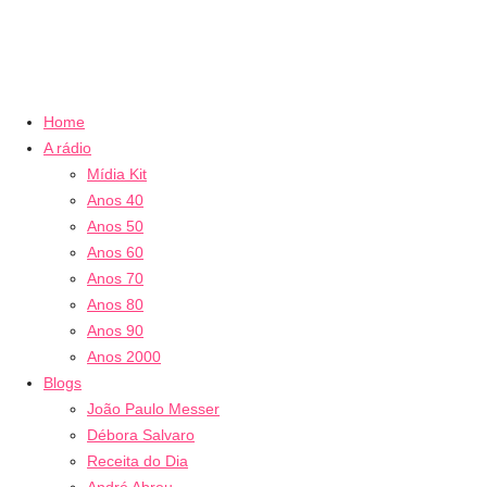
Home
A rádio
Mídia Kit
Anos 40
Anos 50
Anos 60
Anos 70
Anos 80
Anos 90
Anos 2000
Blogs
João Paulo Messer
Débora Salvaro
Receita do Dia