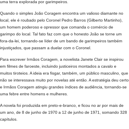
uma terra explorada por garimpeiros.
Quando o simples João Coragem encontra um valioso diamante no
local, ele é roubado pelo Coronel Pedro Barros (Gilberto Martinho),
um homem poderoso e opressor que comanda o comércio de
garimpo do local. Tal fato faz com que o honesto João se torne um
fora-da-lei, tornando-se líder de um bando de garimpeiros também
injustiçados, que passam a duelar com o Coronel.
Para escrever Irmãos Coragem, a novelista Janete Clair se inspirou
em filmes de faroeste, incluindo justiceiros montados a cavalo e
muitos tiroteios. A ideia era fisgar, também, um público masculino, que
não se interessava muito por novelas até então. A estratégia deu certo
e Irmãos Coragem atingiu grandes índices de audiência, tornando-se
uma febre entre homens e mulheres.
A novela foi produzida em preto-e-branco, e ficou no ar por mais de
um ano, de 8 de junho de 1970 a 12 de junho de 1971, somando 328
capítulos.