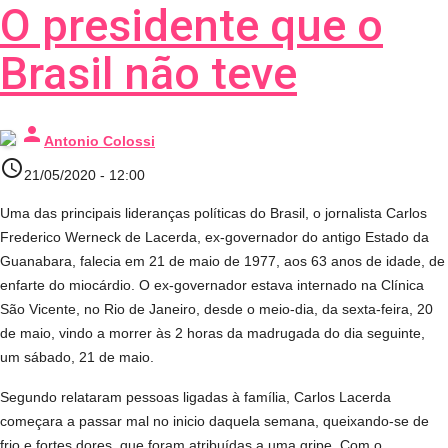
O presidente que o
Brasil não teve
person
Antonio Colossi
access_time
21/05/2020 - 12:00
Uma das principais lideranças políticas do Brasil, o jornalista Carlos
Frederico Werneck de Lacerda, ex-governador do antigo Estado da
Guanabara, falecia em 21 de maio de 1977, aos 63 anos de idade, de
enfarte do miocárdio. O ex-governador estava internado na Clínica
São Vicente, no Rio de Janeiro, desde o meio-dia, da sexta-feira, 20
de maio, vindo a morrer às 2 horas da madrugada do dia seguinte,
um sábado, 21 de maio.
Segundo relataram pessoas ligadas à família, Carlos Lacerda
começara a passar mal no inicio daquela semana, queixando-se de
frio e fortes dores, que foram atribuídas a uma gripe. Com o