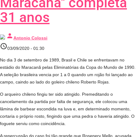
Maracanã" completa
31 anos
person
Antonio Colossi
access_time
03/09/2020 - 01:30
No dia 3 de setembro de 1989, Brasil e Chile se enfrentavam no
estádio do Maracanã pelas Eliminatórias da Copa do Mundo de 1990.
A seleção brasileira vencia por 1 a 0 quando um rojão foi lançado ao
campo, caindo ao lado do goleiro chileno Roberto Rojas.
O arqueiro chileno fingiu ter sido atingido. Premeditando o
cancelamento da partida por falta de segurança, ele colocou uma
lâmina de barbear escondida na luva e, em determinado momento,
cortaria o próprio rosto, fingindo que uma pedra o haveria atingido. O
foguete serviu como coincidência.
A repercussão do caso foi tão grande que Rosenery Mello, acusada