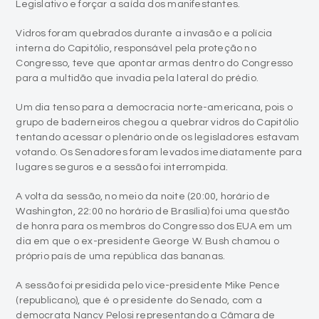
Legislativo e forçar a saída dos manifestantes.
Vidros foram quebrados durante a invasão e a polícia
interna do Capitólio, responsável pela proteção no
Congresso, teve que apontar armas dentro do Congresso
para a multidão que invadia pela lateral do prédio.
Um dia tenso para a democracia norte-americana, pois o
grupo de baderneiros chegou a quebrar vidros do Capitólio
tentando acessar o plenário onde os legisladores estavam
votando. Os Senadores foram levados imediatamente para
lugares seguros e a sessão foi interrompida.
A volta da sessão, no meio da noite (20:00, horário de
Washington, 22:00 no horário de Brasília) foi uma questão
de honra para os membros do Congresso dos EUA em um
dia em que o ex-presidente George W. Bush chamou o
próprio país de uma república das bananas.
A sessão foi presidida pelo vice-presidente Mike Pence
(republicano), que é o presidente do Senado, com a
democrata Nancy Pelosi representando a Câmara de