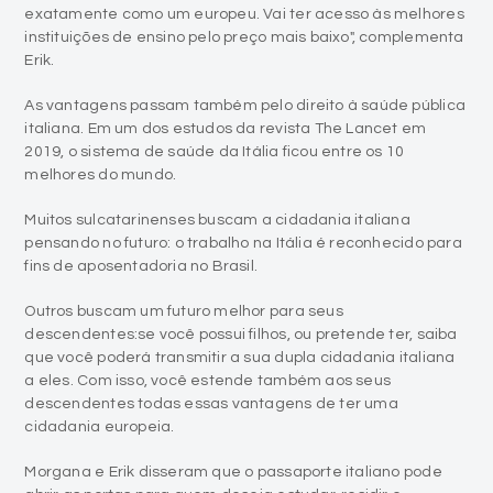
exatamente como um europeu. Vai ter acesso às melhores
instituições de ensino pelo preço mais baixo", complementa
Erik.
As vantagens passam também pelo direito à saúde pública
italiana. Em um dos estudos da revista The Lancet em
2019, o sistema de saúde da Itália ficou entre os 10
melhores do mundo.
Muitos sulcatarinenses buscam a cidadania italiana
pensando no futuro: o trabalho na Itália é reconhecido para
fins de aposentadoria no Brasil.
Outros buscam um futuro melhor para seus
descendentes:se você possui filhos, ou pretende ter, saiba
que você poderá transmitir a sua dupla cidadania italiana
a eles. Com isso, você estende também aos seus
descendentes todas essas vantagens de ter uma
cidadania europeia.
Morgana e Erik disseram que o passaporte italiano pode