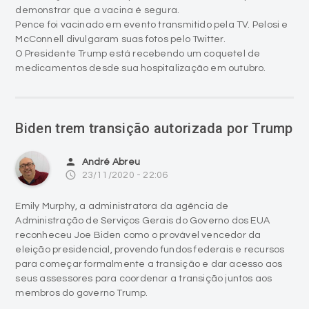
demonstrar que a vacina é segura.
Pence foi vacinado em evento transmitido pela TV. Pelosi e
McConnell divulgaram suas fotos pelo Twitter.
O Presidente Trump está recebendo um coquetel de
medicamentos desde sua hospitalização em outubro.
Biden trem transição autorizada por Trump
person
André Abreu
access_time
23/11/2020 - 22:06
Emily Murphy, a administratora da agência de
Administração de Serviços Gerais do Governo dos EUA
reconheceu Joe Biden como o provável vencedor da
eleição presidencial, provendo fundos federais e recursos
para começar formalmente a transição e dar acesso aos
seus assessores para coordenar a transição juntos aos
membros do governo Trump.