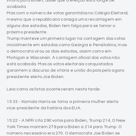
vitória para Biden, disse que a eleição está longe de
acabada.
Mas com o número de votos garantidos no Colégio Eleitoral,
mesmo que o republicano consiga uma recontagem em
alguns dos estados, Biden tem folga para se tornar o
próximo presidente.
Trump manteve um primeiro lugar na contagem dos votos
inicialmente em estados como Geórgia e Pensilvânia, mas
o democrata virou os dois estados, assim como em
Michigan e Wisconsin. A contagem oficial dos votos não
está acabada. Mas os votos eleitorais conquistados
garantem o discurso de vitória e união do país pelo agora
presidente eleito Joe Biden.
Leia como os fatos aconteceram nesta tarde:
15:33 - Kamala Harris se torna a primeira mulher eleita
vice-presidente da história dos EUA.
15:22 - A NPR cita 290 votos para Biden, Trump 214, O New
York Times mantém 279 para Biden a 214 para Trump. O
número necessário era 270. O democrata Joe Biden se