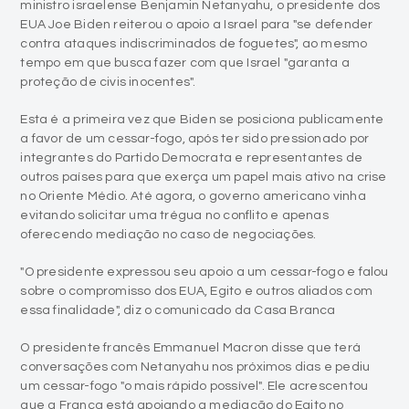
ministro israelense Benjamin Netanyahu, o presidente dos
EUA Joe Biden reiterou o apoio a Israel para "se defender
contra ataques indiscriminados de foguetes", ao mesmo
tempo em que busca fazer com que Israel "garanta a
proteção de civis inocentes".
Esta é a primeira vez que Biden se posiciona publicamente
a favor de um cessar-fogo, após ter sido pressionado por
integrantes do Partido Democrata e representantes de
outros países para que exerça um papel mais ativo na crise
no Oriente Médio. Até agora, o governo americano vinha
evitando solicitar uma trégua no conflito e apenas
oferecendo mediação no caso de negociações.
"O presidente expressou seu apoio a um cessar-fogo e falou
sobre o compromisso dos EUA, Egito e outros aliados com
essa finalidade", diz o comunicado da Casa Branca
O presidente francês Emmanuel Macron disse que terá
conversações com Netanyahu nos próximos dias e pediu
um cessar-fogo "o mais rápido possível". Ele acrescentou
que a França está apoiando a mediação do Egito no