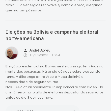
Estados Unidos têm "o ar e a água mais limpos" em anos e
diminuiu as energias renováveis, como a eólica, alegando
que matam pássaros.
Eleições na Bolívia e campanha eleitoral
norte-americana
person
André Abreu
access_time
18/10/2020 - 16:54
Eleição presidencial na Bolívia neste domingo tem Arce na
frente das pesquisas. Há ainda dúvidas sobre o segundo
turno. A diferença entre Arce e Mesa definirá a
necessidade de segundo turno.
Nos EUA o atual presidente Trump concorre com Biden. Há
um número muito alto de eleitores depositando seus votos
antes do dia 3 de novembro.