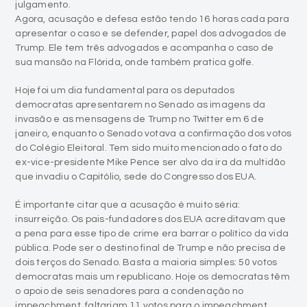
julgamento.
Agora, acusação e defesa estão tendo 16 horas cada para
apresentar o caso e se defender, papel dos advogados de
Trump. Ele tem três advogados e acompanha o caso de
sua mansão na Flórida, onde também pratica golfe.
Hoje foi um dia fundamental para os deputados
democratas apresentarem no Senado as imagens da
invasão e as mensagens de Trump no Twitter em 6 de
janeiro, enquanto o Senado votava a confirmação dos votos
do Colégio Eleitoral. Tem sido muito mencionado o fato do
ex-vice-presidente Mike Pence ser alvo da ira da multidão
que invadiu o Capitólio, sede do Congresso dos EUA.
É importante citar que a acusação é muito séria:
insurreição. Os pais-fundadores dos EUA acreditavam que
a pena para esse tipo de crime era barrar o político da vida
pública. Pode ser o destino final de Trump e não precisa de
dois terços do Senado. Basta a maioria simples: 50 votos
democratas mais um republicano. Hoje os democratas têm
o apoio de seis senadores para a condenação no
impeachment, faltariam 11 votos para o impeachment.