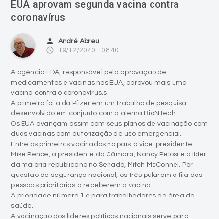
EUA aprovam segunda vacina contra
coronavírus
person
André Abreu
access_time
19/12/2020 - 08:40
A agência FDA, responsável pela aprovação de
medicamentos e vacinas nos EUA, aprovou mais uma
vacina contra o coronavírus.s
A primeira foi a da Pfizer em um trabalho de pesquisa
desenvolvido em conjunto com a alemã BioNTech.
Os EUA avançam assim com seus planos de vacinação com
duas vacinas com autorização de uso emergencial.
Entre os primeiros vacinados no país, o vice-presidente
Mike Pence, a presidente da Câmara, Nancy Pelosi e o líder
da maioria republicana no Senado, Mitch McConnel. Por
questão de segurança nacional, os três pularam a fila das
pessoas prioritárias a receberem a vacina.
A prioridade número 1 é para trabalhadores da área da
saúde.
A vacinação dos líderes políticos nacionais serve para