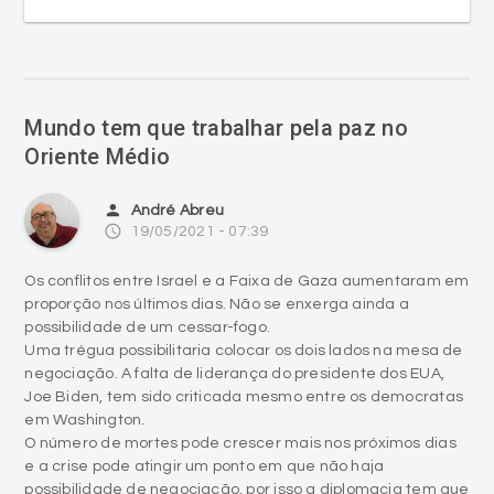
Mundo tem que trabalhar pela paz no
Oriente Médio
person
André Abreu
access_time
19/05/2021 - 07:39
Os conflitos entre Israel e a Faixa de Gaza aumentaram em
proporção nos últimos dias. Não se enxerga ainda a
possibilidade de um cessar-fogo.
Uma trégua possibilitaria colocar os dois lados na mesa de
negociação. A falta de liderança do presidente dos EUA,
Joe Biden, tem sido criticada mesmo entre os democratas
em Washington.
O número de mortes pode crescer mais nos próximos dias
e a crise pode atingir um ponto em que não haja
possibilidade de negociação, por isso a diplomacia tem que