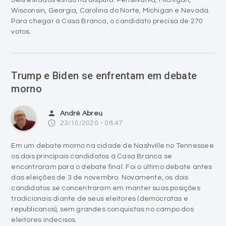
Seis estados estão na disputa: Pensilvânia, Michigan,
Wisconsin, Georgia, Carolina do Norte, Michigan e Nevada.
Para chegar à Casa Branca, o candidato precisa de 270
votos.
Trump e Biden se enfrentam em debate
morno
person
André Abreu
access_time
23/10/2020 - 08:47
Em um debate morno na cidade de Nashville no Tennessee
os dois principais candidatos à Casa Branca se
encontraram para o debate final. Foi o último debate antes
das eleições de 3 de novembro. Novamente, os dois
candidatos se concentraram em manter suas posições
tradicionais diante de seus eleitores (democratas e
republicanos), sem grandes conquistas no campo dos
eleitores indecisos.