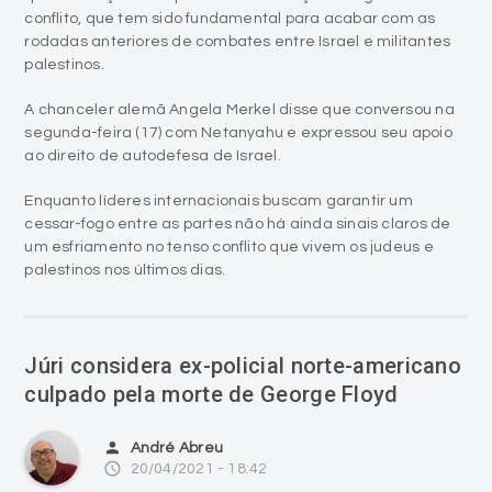
conflito, que tem sido fundamental para acabar com as
rodadas anteriores de combates entre Israel e militantes
palestinos.
A chanceler alemã Angela Merkel disse que conversou na
segunda-feira (17) com Netanyahu e expressou seu apoio
ao direito de autodefesa de Israel.
Enquanto líderes internacionais buscam garantir um
cessar-fogo entre as partes não há ainda sinais claros de
um esfriamento no tenso conflito que vivem os judeus e
palestinos nos últimos dias.
Júri considera ex-policial norte-americano
culpado pela morte de George Floyd
person
André Abreu
access_time
20/04/2021 - 18:42