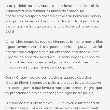
O ex-policial Derek Chauvin, que foi levado ao tribunal de
Minnesotta pelo Ministério Público do estado, foi
considerado culpado dos três crimes de homicídio doloso
em graus diferentes. O ex-policial foi levado algemado e
de volta à prisão logo após a leitura do veredito pelo juiz
Cahil.
A multidão ocupa as ruas de Minneapolis no momento. Eles
aguardavam o veredito e quando ouviram que Chauvin foi
considerado culpado pelo júri em todos os crimes que foi
julgado, celebraram nas ruas. Ele pode pegar 40 anos de
prisão. A sentença será divulgada daqui a oito semanas,
mas o ex-policial permanecerá na prisão.
Derek Chauvin servia como policial quando abordou
George Floyd. Segundo a polícia, ele usou força excessiva
na abordagem, o que levou à morte do homem negro, que
foi pressionado em seu pescoço pelo joelho do policial.
O crime ocorreu em maio de 2020 e levou a uma onda de
protestos nos EUA e no mundo liderados pelo movimento