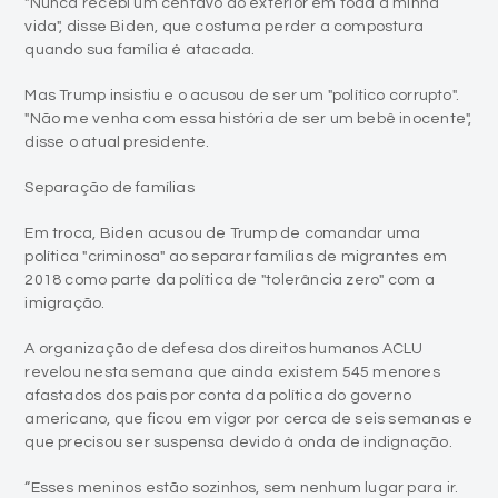
"Nunca recebi um centavo do exterior em toda a minha
vida", disse Biden, que costuma perder a compostura
quando sua família é atacada.
Mas Trump insistiu e o acusou de ser um "político corrupto".
"Não me venha com essa história de ser um bebê inocente",
disse o atual presidente.
Separação de famílias
Em troca, Biden acusou de Trump de comandar uma
política "criminosa" ao separar famílias de migrantes em
2018 como parte da política de "tolerância zero" com a
imigração.
A organização de defesa dos direitos humanos ACLU
revelou nesta semana que ainda existem 545 menores
afastados dos pais por conta da política do governo
americano, que ficou em vigor por cerca de seis semanas e
que precisou ser suspensa devido à onda de indignação.
“Esses meninos estão sozinhos, sem nenhum lugar para ir.