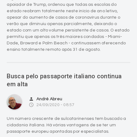
apoiador de Trump, ordenou que todas as escolas do
estado reabram totalmente neste início de ano letivo,
apesar do aumento de casos de coronavírus durante o
verão que diminuiu apenas parcialmente, deixando o
estado com um alto volume persistente de casos. O estado
permitiu que apenas os três maiores condados - Miami-
Dade, Broward e Palm Beach - continuassem oferecendo
ensino totalmente remoto após 31 de agosto.
Busca pelo passaporte italiano continua
em alta
person
André Abreu
access_time
24/09/2020 - 08:57
Um número crescente de sulcatarinenses tem buscado a
cidadania italiana. Há várias vantagens de se ter um
passaporte europeu apontadas por especialistas.