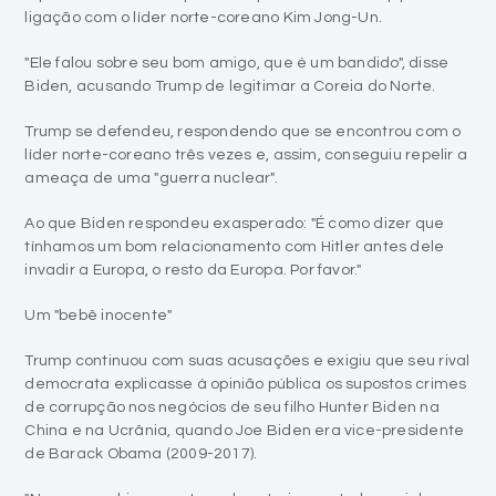
ligação com o líder norte-coreano Kim Jong-Un.
"Ele falou sobre seu bom amigo, que é um bandido", disse
Biden, acusando Trump de legitimar a Coreia do Norte.
Trump se defendeu, respondendo que se encontrou com o
líder norte-coreano três vezes e, assim, conseguiu repelir a
ameaça de uma "guerra nuclear".
Ao que Biden respondeu exasperado: "É como dizer que
tínhamos um bom relacionamento com Hitler antes dele
invadir a Europa, o resto da Europa. Por favor."
Um "bebê inocente"
Trump continuou com suas acusações e exigiu que seu rival
democrata explicasse à opinião pública os supostos crimes
de corrupção nos negócios de seu filho Hunter Biden na
China e na Ucrânia, quando Joe Biden era vice-presidente
de Barack Obama (2009-2017).