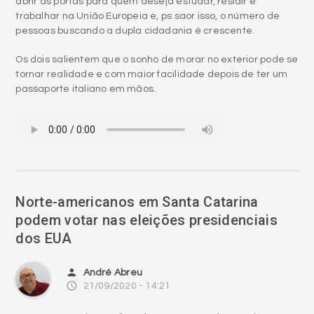
abrir as portas para quem deseja estudar, residir e
trabalhar na União Europeia e, ps saor isso, o número de
pessoas buscando a dupla cidadania é crescente.
Os dois salientem que o sonho de morar no exterior pode se
tornar realidade e com maior facilidade depois de ter um
passaporte italiano em mãos.
Norte-americanos em Santa Catarina
podem votar nas eleições presidenciais
dos EUA
person
André Abreu
access_time
21/09/2020 - 14:21