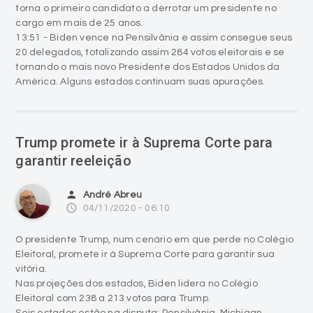
torna o primeiro candidato a derrotar um presidente no
cargo em mais de 25 anos.
13:51 - Biden vence na Pensilvânia e assim consegue seus
20 delegados, totalizando assim 284 votos eleitorais e se
tornando o mais novo Presidente dos Estados Unidos da
América. Alguns estados continuam suas apurações.
Trump promete ir à Suprema Corte para
garantir reeleição
person
André Abreu
access_time
04/11/2020 - 06:10
O presidente Trump, num cenário em que perde no Colégio
Eleitoral, promete ir à Suprema Corte para garantir sua
vitória.
Nas projeções dos estados, Biden lidera no Colégio
Eleitoral com 238 a 213 votos para Trump.