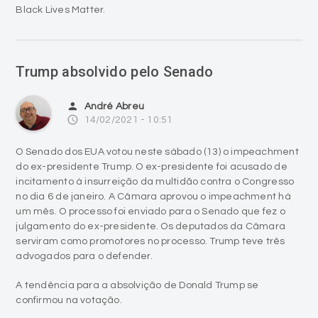
Black Lives Matter.
Trump absolvido pelo Senado
person
André Abreu
access_time
14/02/2021 - 10:51
O Senado dos EUA votou neste sábado (13) o impeachment
do ex-presidente Trump. O ex-presidente foi acusado de
incitamento à insurreição da multidão contra o Congresso
no dia 6 de janeiro. A Câmara aprovou o impeachment há
um mês. O processo foi enviado para o Senado que fez o
julgamento do ex-presidente. Os deputados da Câmara
serviram como promotores no processo. Trump teve três
advogados para o defender.
A tendência para a absolvição de Donald Trump se
confirmou na votação.