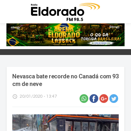
Nevasca bate recorde no Canadá com 93
cm de neve
access_time
20/01/2020 - 13:47