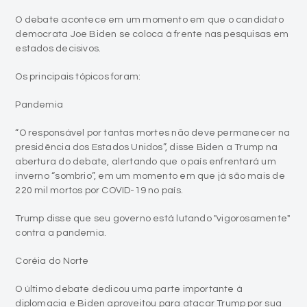
O debate acontece em um momento em que o candidato
democrata Joe Biden se coloca à frente nas pesquisas em
estados decisivos.
Os principais tópicos foram:
Pandemia
“O responsável por tantas mortes não deve permanecer na
presidência dos Estados Unidos”, disse Biden a Trump na
abertura do debate, alertando que o país enfrentará um
inverno “sombrio”, em um momento em que já são mais de
220 mil mortos por COVID-19 no país.
Trump disse que seu governo está lutando "vigorosamente"
contra a pandemia.
Coréia do Norte
O último debate dedicou uma parte importante à
diplomacia e Biden aproveitou para atacar Trump por sua