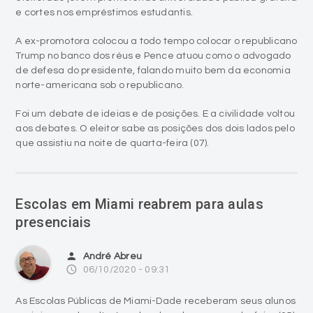
e cortes nos empréstimos estudantis.
A ex-promotora colocou a todo tempo colocar o republicano
Trump no banco dos réus e Pence atuou como o advogado
de defesa do presidente, falando muito bem da economia
norte-americana sob o republicano.
Foi um debate de ideias e de posições. E a civilidade voltou
aos debates. O eleitor sabe as posições dos dois lados pelo
que assistiu na noite de quarta-feira (07).
Escolas em Miami reabrem para aulas
presenciais
person
André Abreu
access_time
06/10/2020 - 09:31
As Escolas Públicas de Miami-Dade receberam seus alunos