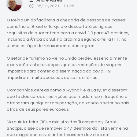
person
André Abreu
access_time
08/10/2021 - 11:28
O Reino Unido facilitará a chegada de pessoas de países
como Índia, Brasil e Turquia e descartará os rígidos
requisitos de quarentena para a covid-19 para 47 destinos,
incluindo a África do Sul, na próxima segunda-feira (11), no
último estágio de relaxamento das regras.
O setor de turismo no Reino Unido perdeu essencialmente
dois verões inteiros depois que as restrições de viagens
impostas para conter a disseminação da covid-19
impediram muitas pessoas de sair de férias.
Companhias aéreas como a Ryanair e a EasyJet disseram
que testes caros e restrições que mudam com frequência
atrasaram qualquer recuperação, deixando o setor no país
atrás de seus pares europeus.
Na quinta-feira (30), o ministro dos Transportes, Grant
Shapps, disse que removeria 47 destinos da lista vermelha
que exigia que os viajantes ficassem dez dias em