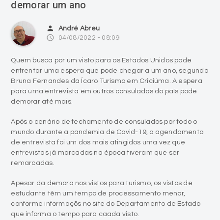
demorar um ano
person
André Abreu
access_time
04/08/2022 - 08:09
Quem busca por um visto para os Estados Unidos pode
enfrentar uma espera que pode chegar a um ano, segundo
Bruna Fernandes da Ícaro Turismo em Criciúma. A espera
para uma entrevista em outros consulados do país pode
demorar até mais.
Após o cenário de fechamento de consulados por todo o
mundo durante a pandemia de Covid-19, o agendamento
de entrevista foi um dos mais atingidos uma vez que
entrevistas já marcadas na época tiveram que ser
remarcadas.
Apesar da demora nos vistos para turismo, os vistos de
estudante têm um tempo de processamento menor,
conforme informaçõs no site do Departamento de Estado
que informa o tempo para caada visto.