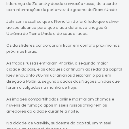
liderança de Zelensky desde a invasão russa, de acordo
com informações do porta-voz do goerno do Reino Unido.
Johnson ressaltou que o Reino Unido fará tudo que estiver
ao seu alcance para que ajuda defensiva chegue à
Ucrânia do Reino Unido e de seus aliados.
Os dois líderes concordaram ficar em contato próximo nas
próximas horas.
As tropas russas entraram Kharkiv, a segunda maior
cidade do país, e os ataques continuam ao redor da capital
Kiev enquanto 368 mil ucranianos deixaram o país em
direção à Polônia, segundo dados das Nações Unidas que
foram divulgados na manhã de hoje.
As images compartilhadas online mostraram chamas e
nuvens de fumaça após mísseis russos atingirem os
arredores da cidade durante a noite.
Na cidade de Vasylkiv, sudoeste da capital, um míssel