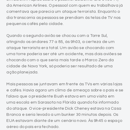
da American Airlines. O pessoal com quem eu trabalhava já
comentava que parecia um ataque terrorista. Enquanto o
dia transcorria as pessoas se prendiam às telas de TV nos
pequenos cafés pela cidade.
Quando o segundo avião se chocou com a Torre Sul,
atingindo os andares 77 a 85, às 9h03, a certeza de um
ataque terrorista era total. Um avião se chocando com
uma torre poderia ser até um acidente, mas dois aviões se
chocando com o que seria mais tarde o Marco Zero da
cidade de Nova York, só poderia ser resultado de uma
ação planejada.
Mais pessoas se juntavam em frente às TVs em várias lojas
e cafés. Havia agora um clima de ameaça sobre o país e se
falava que o presidente Bush estava em uma visita em
uma escola em Sarasota na Flórida quando foi informado
do ataque. O vice-presidente Dick Cheney estava na Casa
Branca e seria levado a um bunker 30 minutos depois. Os
EUA estavam diante de um cenário novo. Às 9h45 o espaço
aéreo do país era fechado.