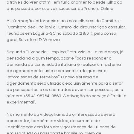
através do Prenot@mi, em funcionamento desde julho do
ano passado, por sua vez sucessor do Prenota Online.
A informação foi fornecida aos conselheiros do Comites –
‘Comitato degli Italiani all’Estero’ da circunscrição consular,
reunidos em Laguna-SC no sábado (29/01), pelo cônsul
geral Salvatore Di Venezia.
Segundo Di Venezia – explica Petruzziello – a mudança, já
pensada há algum tempo, ocorre “para responder à
demanda da comunidade italiana e realizar um sistema
de agendamento justo e personalizado que evite
intromissões de terceiros”. O novo sistema de
agendamento será utilizado exclusivamente para o setor
de passaportes e as chamadas devem ser pessoais, pelo
número +55 41 98784-9869. A ativação do serviço é “a título
experimental”.
No momento da videochamada o interessado deverá
apresentar, também em vídeo, documento de
identificação com foto em vigor (menos de 10 anos de
emissão), RG ou passaporte brasileiro, além de