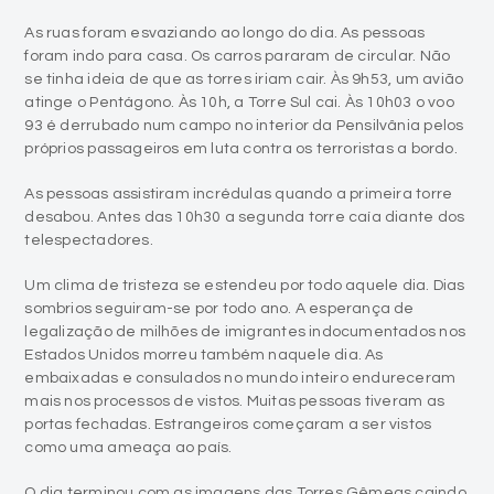
As ruas foram esvaziando ao longo do dia. As pessoas
foram indo para casa. Os carros pararam de circular. Não
se tinha ideia de que as torres iriam cair. Às 9h53, um avião
atinge o Pentágono. Às 10h, a Torre Sul cai. Às 10h03 o voo
93 é derrubado num campo no interior da Pensilvânia pelos
próprios passageiros em luta contra os terroristas a bordo.
As pessoas assistiram incrédulas quando a primeira torre
desabou. Antes das 10h30 a segunda torre caía diante dos
telespectadores.
Um clima de tristeza se estendeu por todo aquele dia. Dias
sombrios seguiram-se por todo ano. A esperança de
legalização de milhões de imigrantes indocumentados nos
Estados Unidos morreu também naquele dia. As
embaixadas e consulados no mundo inteiro endureceram
mais nos processos de vistos. Muitas pessoas tiveram as
portas fechadas. Estrangeiros começaram a ser vistos
como uma ameaça ao país.
O dia terminou com as imagens das Torres Gêmeas caindo