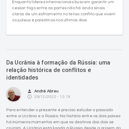
Enquanto líderes internacionais buscam garantir um
cessar-fogo entre as partes não há ainda sinais
claros de um esfriamento no tenso conflito que vivem
os judeus e palestinos nos últimos dias.
Da Ucrânia à formação da Rússia: uma
relação histórica de conflitos e
identidades
person
André Abreu
access_time
29/12/2022 - 10:19
Para entender o presente é preciso estudar o passado
entre a Ucrânia e a Rússia. Na história entre os dois países
há inúmeros momentos em que os destinos dos dois se
cruzam. A Ucrânia está ligada à Rússia desde a origem do