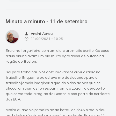
Minuto a minuto - 11 de setembro
person
André Abreu
access_time
11/09/2021 - 10:25
Era uma terça-feira com um dia claro muito bonito. Os céus
azuis anunciavam um dia muito agradável de outono na
região de Boston.
Saí para trabalhar. Nós costumávamos ouvir o rádio no
trabalho. Enquanto eu estava me deslocando para o
trabalho jamais imaginaria que dois dos aviões que se
chocaram com as torres partiriam do Logan, o aeroporto
que serve toda a região de Boston e boa parte do nordeste
dos EUA.
Assim quando o primeiro avião bateu às 8h46 o rádio deu
um boletim rápido sobre o possível acidente. Era o voo 11,