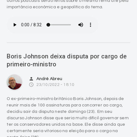
outros podcasts serão feitos sobre o mesmo tema até pela
importância econômica e geopolítica do tema.
Boris Johnson deixa disputa por cargo de
primeiro-ministro
person
André Abreu
access_time
23/10/2022 - 18:10
O ex-primeiro-ministro britânico Boris Johnson, depois de
reunir mais de 100 assinaturas para concorrer ao cargo,
decidiu sair da disputa neste domingo (23).. Em seu
discurso Johnson disse que seria muito difícil governar sem
ter os conservadores unidos na base. Ele disse ainda que
certamente seria vitorioso na eleição para o cargo na