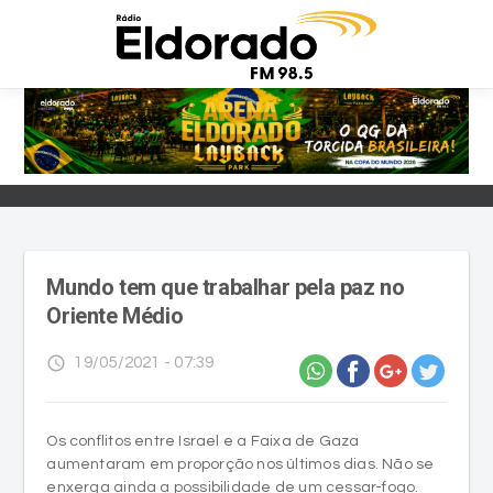
Mundo tem que trabalhar pela paz no
Oriente Médio
access_time
19/05/2021 - 07:39
Os conflitos entre Israel e a Faixa de Gaza
aumentaram em proporção nos últimos dias. Não se
enxerga ainda a possibilidade de um cessar-fogo.