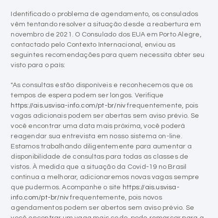
Identificado o problema de agendamento, os consulados
vêm tentando resolver a situação desde a reabertura em
novembro de 2021. O Consulado dos EUA em Porto Alegre,
contactado pelo Contexto Internacional, enviou as
seguintes recomendações para quem necessita obter seu
visto para o país:
"As consultas estão disponíveis e reconhecemos que os
tempos de espera podem ser longos. Verifique
https://ais.usvisa-info.com/pt-br/niv
frequentemente, pois
vagas adicionais podem ser abertas sem aviso prévio. Se
você encontrar uma data mais próxima, você poderá
reagendar sua entrevista em nosso sistema on-line.
Estamos trabalhando diligentemente para aumentar a
disponibilidade de consultas para todas as classes de
vistos. À medida que a situação da Covid-19 no Brasil
continua a melhorar, adicionaremos novas vagas sempre
que pudermos. Acompanhe o site
https://ais.usvisa-
info.com/pt-br/niv
frequentemente, pois novos
agendamentos podem ser abertos sem aviso prévio. Se
você encontrar um vaga mais cedo, pode remarcar para a