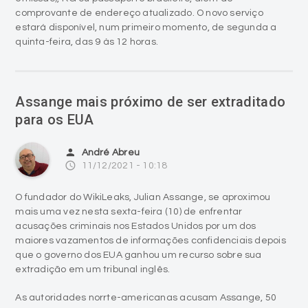
comprovante de endereço atualizado. O novo serviço
estará disponível, num primeiro momento, de segunda a
quinta-feira, das 9 às 12 horas.
Assange mais próximo de ser extraditado
para os EUA
person
André Abreu
access_time
11/12/2021 - 10:18
O fundador do WikiLeaks, Julian Assange, se aproximou
mais uma vez nesta sexta-feira (10) de enfrentar
acusações criminais nos Estados Unidos por um dos
maiores vazamentos de informações confidenciais depois
que o governo dos EUA ganhou um recurso sobre sua
extradição em um tribunal inglês.
As autoridades norrte-americanas acusam Assange, 50