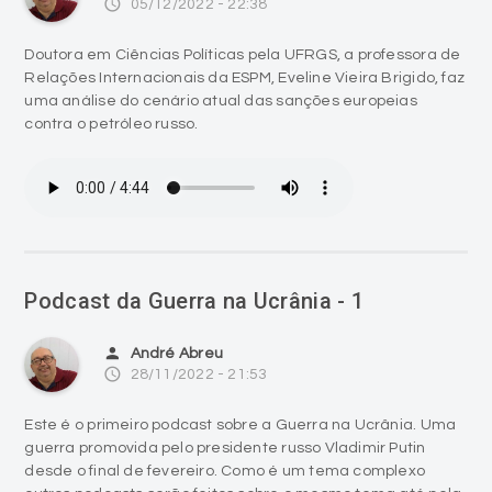
access_time
05/12/2022 - 22:38
Doutora em Ciências Políticas pela UFRGS, a professora de
Relações Internacionais da ESPM, Eveline Vieira Brigido, faz
uma análise do cenário atual das sanções europeias
contra o petróleo russo.
Podcast da Guerra na Ucrânia - 1
person
André Abreu
access_time
28/11/2022 - 21:53
Este é o primeiro podcast sobre a Guerra na Ucrânia. Uma
guerra promovida pelo presidente russo Vladimir Putin
desde o final de fevereiro. Como é um tema complexo