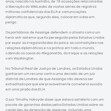
anos, nascido na Austrália, de 18 acusações relacionadas
à liberação do WikiLeaks de vastas séries de registros
militares confidenciais dos EUA e comunicações
diplomáticas que, segundo eles, colocaram vidas em
perigo.
Os partidários de Assange defendem o ativista como um
herói anti-sistema que foi perseguido pelos Estados Unidos
por expor as irregularidades do país e as contradições nas
relações diplomáticas e na prática em todo o mundo,
cobrindo os casos do Afeganistão, do Iraque e as relações
com Washington.
No Tribunal Real de Justiça de Londres, os Estados Unidos
ganharam um recurso contra uma decisão de um juiz
distrital de Londres de que Assange não deveria ser
extraditado porque ele provavelmente cometeria suicídio
em uma prisão dos EUA.
O juiz Timothy Holroyde disse que estava satisfeito com um
pacote de garantias dadas pelos Estados Unidos sobre as
condições da detenção de Assange, incluindo uma