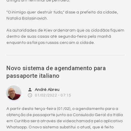
atingiu um terminal de petróleo.
"O inimigo quer destruir tudo," disse a prefeita da cidade,
Natalia Balasinovich.
As autoridades de Kiev ordenaram que os cidadãos fiquem
dentro de suas casas até segunda-feira pela manhã
enquanto as forças russas cercam a cidade.
Novo sistema de agendamento para
passaporte italiano
person
André Abreu
access_time
01/02/2022 - 07:15
A partir desta terça-feira (01/02), o agendamento para a
obtenção de passaporte junto ao Consulado Geral da Itália
em Curitiba será através de videochamada pelo aplicativo
Whatsapp. O novo sistema substitui o atual, que é feito