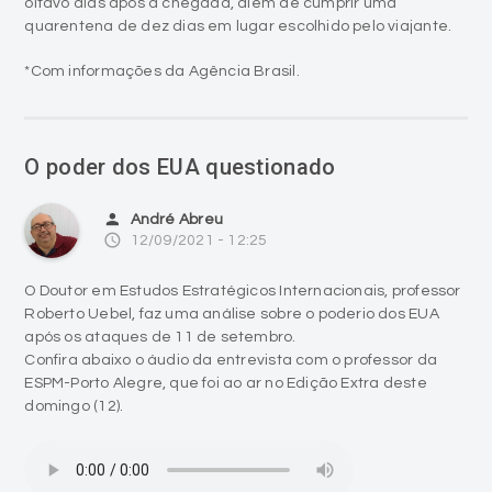
oitavo dias após a chegada, além de cumprir uma
quarentena de dez dias em lugar escolhido pelo viajante.
*Com informações da Agência Brasil.
O poder dos EUA questionado
person
André Abreu
access_time
12/09/2021 - 12:25
O Doutor em Estudos Estratégicos Internacionais, professor
Roberto Uebel, faz uma análise sobre o poderio dos EUA
após os ataques de 11 de setembro.
Confira abaixo o áudio da entrevista com o professor da
ESPM-Porto Alegre, que foi ao ar no Edição Extra deste
domingo (12).