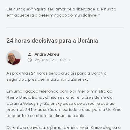
Ele nunca extinguirá seu amor pela liberdade. Ele nunca
enfraquecerá a determinação do mundo livre. "
24 horas decisivas para a Ucrânia
person
André Abreu
access_time
28/02/2022 - 07:17
As próximas 24 horas serão cruciais para a Ucrânia,
segundo o presidente ucraniano Zelensky
Em uma ligação telefônica com o primeiro-ministro do
Reino Unido, Boris Johnson esta noite, o presidente da
Ucrânia Volodymyr Zelensky disse que acredita que as
próximas 24 horas serão um período crucial para a Ucrânia
enquanto o combate continua pelo país.
Durante a conversa, o primeiro-ministro britânico elogiou a