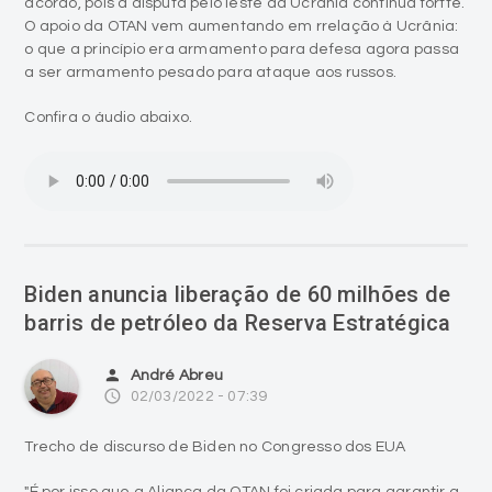
acordo, pois a disputa pelo leste da Ucrânia continua fortte.
O apoio da OTAN vem aumentando em rrelação à Ucrânia:
o que a princípio era armamento para defesa agora passa
a ser armamento pesado para ataque aos russos.
Confira o áudio abaixo.
Biden anuncia liberação de 60 milhões de
barris de petróleo da Reserva Estratégica
person
André Abreu
access_time
02/03/2022 - 07:39
Trecho de discurso de Biden no Congresso dos EUA
"É por isso que a Aliança da OTAN foi criada para garantir a