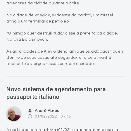
arredores da cidade durante a noite.
Na cidade de Vasylkiv, sudoeste da capital, um míssel
atingiu um terminal de petróleo.
"O inimigo quer destruir tudo," disse a prefeita da cidade,
Natalia Balasinovich.
As autoridades de Kiev ordenaram que os cidadãos fiquem
dentro de suas casas até segunda-feira pela manhã
enquanto as forças russas cercam a cidade.
Novo sistema de agendamento para
passaporte italiano
person
André Abreu
access_time
01/02/2022 - 07:15
A partir desta terça-feira (01/02), o agendamento para a