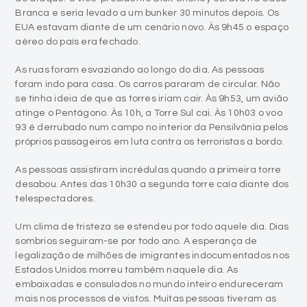
Branca e seria levado a um bunker 30 minutos depois. Os
EUA estavam diante de um cenário novo. Às 9h45 o espaço
aéreo do país era fechado.
As ruas foram esvaziando ao longo do dia. As pessoas
foram indo para casa. Os carros pararam de circular. Não
se tinha ideia de que as torres iriam cair. Às 9h53, um avião
atinge o Pentágono. Às 10h, a Torre Sul cai. Às 10h03 o voo
93 é derrubado num campo no interior da Pensilvânia pelos
próprios passageiros em luta contra os terroristas a bordo.
As pessoas assistiram incrédulas quando a primeira torre
desabou. Antes das 10h30 a segunda torre caía diante dos
telespectadores.
Um clima de tristeza se estendeu por todo aquele dia. Dias
sombrios seguiram-se por todo ano. A esperança de
legalização de milhões de imigrantes indocumentados nos
Estados Unidos morreu também naquele dia. As
embaixadas e consulados no mundo inteiro endureceram
mais nos processos de vistos. Muitas pessoas tiveram as