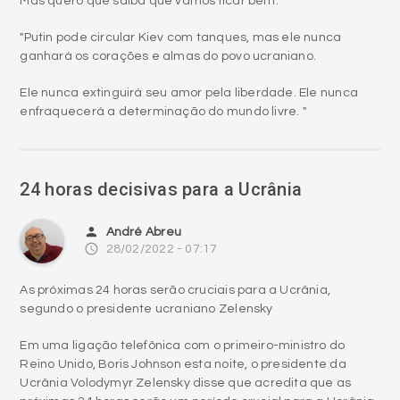
Mas quero que saiba que vamos ficar bem. "
"Putin pode circular Kiev com tanques, mas ele nunca
ganhará os corações e almas do povo ucraniano.
Ele nunca extinguirá seu amor pela liberdade. Ele nunca
enfraquecerá a determinação do mundo livre. "
24 horas decisivas para a Ucrânia
person
André Abreu
access_time
28/02/2022 - 07:17
As próximas 24 horas serão cruciais para a Ucrânia,
segundo o presidente ucraniano Zelensky
Em uma ligação telefônica com o primeiro-ministro do
Reino Unido, Boris Johnson esta noite, o presidente da
Ucrânia Volodymyr Zelensky disse que acredita que as