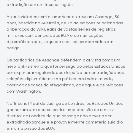
extradição em um tribunal inglês.
As autoridades norrte-americanas acusam Assange, 50
anos, nascido na Austrália, de 18 acusações relacionadas
à liberação do WikiLeaks de vastas séries de registros
militares confidenciais dos EUA e comunicações
diplomáticas que, segundo eles, colocaram vidas em
perigo.
Os partidários de Assange defendem o ativista como um
herói anti-sistema que foi perseguido pelos Estados Unidos
por expor as irregularidades do país e as contradições nas
relações diplomáticas e na prática em todo o mundo,
cobrindo os casos do Afeganistão, do Iraque e as relações
com Washington.
No Tribunal Real de Justiça de Londres, os Estados Unidos
ganharam um recurso contra uma decisão de um juiz
distrital de Londres de que Assange não deveria ser
extraditado porque ele provavelmente cometeria suicídio
em uma prisão dos EUA.