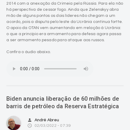
2014 com a anexação da Crimeia pela Rússia. Para ela não
há perspectiva de cessar fogo. Ainda que Zelenskyy abra
mão de alguns pontos os dois líderes não chegam a um
acordo, pois a disputa pelo leste da Ucrânia continua fortte.
O apoio da OTAN vem aumentando em rrelação à Ucrânia:
o que a princípio era armamento para defesa agora passa
a ser armamento pesado para ataque aos russos.
Confira o áudio abaixo.
Biden anuncia liberação de 60 milhões de
barris de petróleo da Reserva Estratégica
person
André Abreu
access_time
02/03/2022 - 07:39