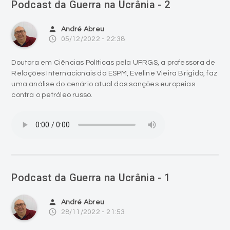
Podcast da Guerra na Ucrânia - 2
person
André Abreu
access_time
05/12/2022 - 22:38
Doutora em Ciências Políticas pela UFRGS, a professora de
Relações Internacionais da ESPM, Eveline Vieira Brigido, faz
uma análise do cenário atual das sanções europeias
contra o petróleo russo.
Podcast da Guerra na Ucrânia - 1
person
André Abreu
access_time
28/11/2022 - 21:53