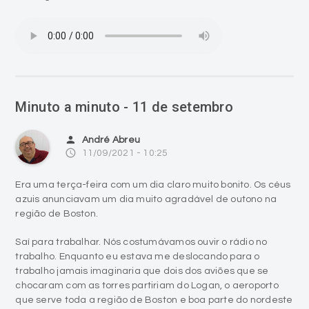
Minuto a minuto - 11 de setembro
person
André Abreu
access_time
11/09/2021 - 10:25
Era uma terça-feira com um dia claro muito bonito. Os céus
azuis anunciavam um dia muito agradável de outono na
região de Boston.
Saí para trabalhar. Nós costumávamos ouvir o rádio no
trabalho. Enquanto eu estava me deslocando para o
trabalho jamais imaginaria que dois dos aviões que se
chocaram com as torres partiriam do Logan, o aeroporto
que serve toda a região de Boston e boa parte do nordeste