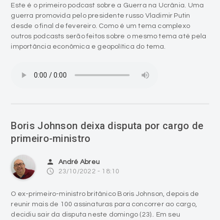
Este é o primeiro podcast sobre a Guerra na Ucrânia. Uma
guerra promovida pelo presidente russo Vladimir Putin
desde o final de fevereiro. Como é um tema complexo
outros podcasts serão feitos sobre o mesmo tema até pela
importância econômica e geopolítica do tema.
Boris Johnson deixa disputa por cargo de
primeiro-ministro
person
André Abreu
access_time
23/10/2022 - 18:10
O ex-primeiro-ministro britânico Boris Johnson, depois de
reunir mais de 100 assinaturas para concorrer ao cargo,
decidiu sair da disputa neste domingo (23).. Em seu