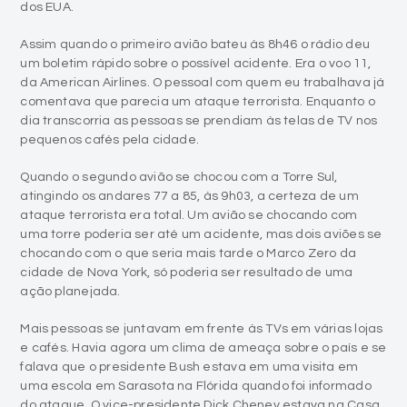
dos EUA.
Assim quando o primeiro avião bateu às 8h46 o rádio deu
um boletim rápido sobre o possível acidente. Era o voo 11,
da American Airlines. O pessoal com quem eu trabalhava já
comentava que parecia um ataque terrorista. Enquanto o
dia transcorria as pessoas se prendiam às telas de TV nos
pequenos cafés pela cidade.
Quando o segundo avião se chocou com a Torre Sul,
atingindo os andares 77 a 85, às 9h03, a certeza de um
ataque terrorista era total. Um avião se chocando com
uma torre poderia ser até um acidente, mas dois aviões se
chocando com o que seria mais tarde o Marco Zero da
cidade de Nova York, só poderia ser resultado de uma
ação planejada.
Mais pessoas se juntavam em frente às TVs em várias lojas
e cafés. Havia agora um clima de ameaça sobre o país e se
falava que o presidente Bush estava em uma visita em
uma escola em Sarasota na Flórida quando foi informado
do ataque. O vice-presidente Dick Cheney estava na Casa