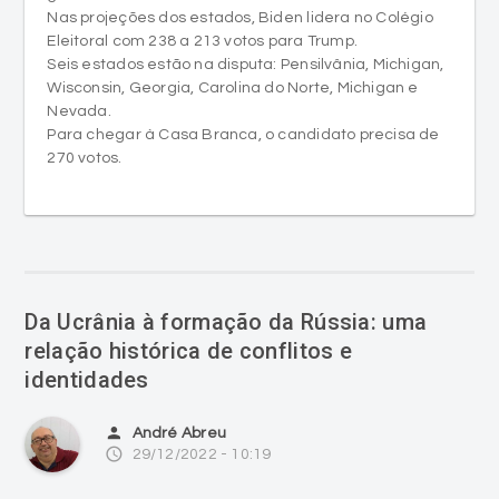
Nas projeções dos estados, Biden lidera no Colégio
Eleitoral com 238 a 213 votos para Trump.
Seis estados estão na disputa: Pensilvânia, Michigan,
Wisconsin, Georgia, Carolina do Norte, Michigan e
Nevada.
Para chegar à Casa Branca, o candidato precisa de
270 votos.
Da Ucrânia à formação da Rússia: uma
relação histórica de conflitos e
identidades
person
André Abreu
access_time
29/12/2022 - 10:19