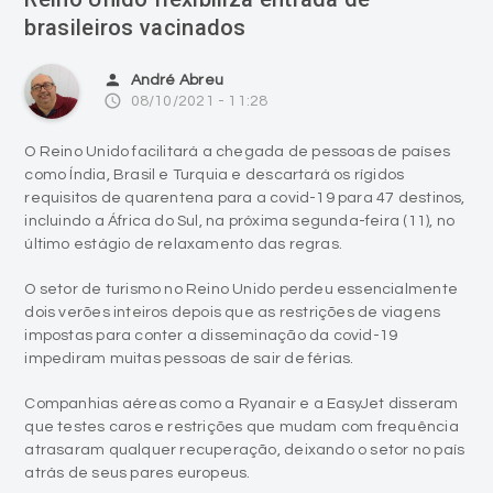
brasileiros vacinados
person
André Abreu
access_time
08/10/2021 - 11:28
O Reino Unido facilitará a chegada de pessoas de países
como Índia, Brasil e Turquia e descartará os rígidos
requisitos de quarentena para a covid-19 para 47 destinos,
incluindo a África do Sul, na próxima segunda-feira (11), no
último estágio de relaxamento das regras.
O setor de turismo no Reino Unido perdeu essencialmente
dois verões inteiros depois que as restrições de viagens
impostas para conter a disseminação da covid-19
impediram muitas pessoas de sair de férias.
Companhias aéreas como a Ryanair e a EasyJet disseram
que testes caros e restrições que mudam com frequência
atrasaram qualquer recuperação, deixando o setor no país
atrás de seus pares europeus.