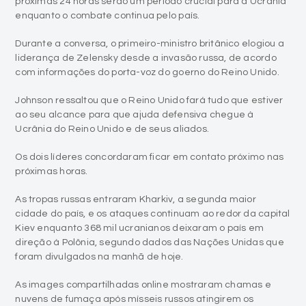
próximas 24 horas serão um período crucial para a Ucrânia
enquanto o combate continua pelo país.
Durante a conversa, o primeiro-ministro britânico elogiou a
liderança de Zelensky desde a invasão russa, de acordo
com informações do porta-voz do goerno do Reino Unido.
Johnson ressaltou que o Reino Unido fará tudo que estiver
ao seu alcance para que ajuda defensiva chegue à
Ucrânia do Reino Unido e de seus aliados.
Os dois líderes concordaram ficar em contato próximo nas
próximas horas.
As tropas russas entraram Kharkiv, a segunda maior
cidade do país, e os ataques continuam ao redor da capital
Kiev enquanto 368 mil ucranianos deixaram o país em
direção à Polônia, segundo dados das Nações Unidas que
foram divulgados na manhã de hoje.
As images compartilhadas online mostraram chamas e
nuvens de fumaça após mísseis russos atingirem os