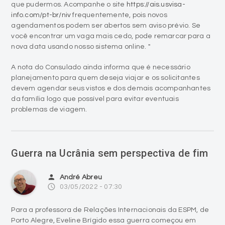
que pudermos. Acompanhe o site
https://ais.usvisa-
info.com/pt-br/niv
frequentemente, pois novos
agendamentos podem ser abertos sem aviso prévio. Se
você encontrar um vaga mais cedo, pode remarcar para a
nova data usando nosso sistema online. "
A nota do Consulado ainda informa que é necessário
planejamento para quem deseja viajar e os solicitantes
devem agendar seus vistos e dos demais acompanhantes
da família logo que possível para evitar eventuais
problemas de viagem.
Guerra na Ucrânia sem perspectiva de fim
person
André Abreu
access_time
03/05/2022 - 07:30
Para a professora de Relações Internacionais da ESPM, de
Porto Alegre, Eveline Brígido essa guerra começou em