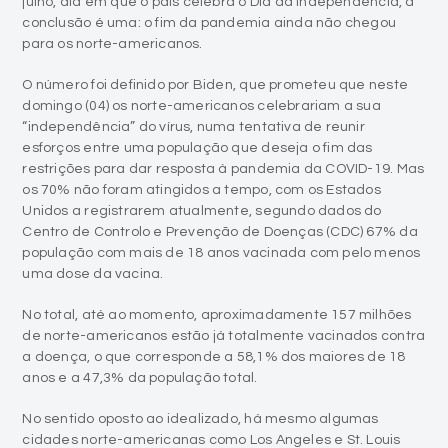
julho, dia em que o país celebra o Dia da Independência, a
conclusão é uma: o fim da pandemia ainda não chegou
para os norte-americanos.
O número foi definido por Biden, que prometeu que neste
domingo (04) os norte-americanos celebrariam a sua
“independência” do vírus, numa tentativa de reunir
esforços entre uma população que deseja o fim das
restrições para dar resposta à pandemia da COVID-19. Mas
os 70% não foram atingidos a tempo, com os Estados
Unidos a registrarem atualmente, segundo dados do
Centro de Controlo e Prevenção de Doenças (CDC) 67% da
população com mais de 18 anos vacinada com pelo menos
uma dose da vacina.
No total, até ao momento, aproximadamente 157 milhões
de norte-americanos estão já totalmente vacinados contra
a doença, o que corresponde a 58,1% dos maiores de 18
anos e a 47,3% da população total.
No sentido oposto ao idealizado, há mesmo algumas
cidades norte-americanas como Los Angeles e St. Louis