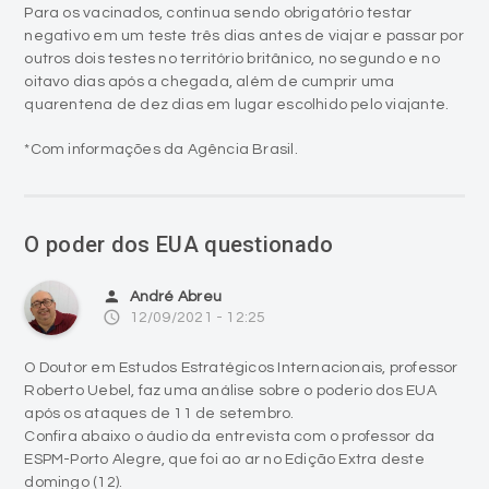
Para os vacinados, continua sendo obrigatório testar
negativo em um teste três dias antes de viajar e passar por
outros dois testes no território britânico, no segundo e no
oitavo dias após a chegada, além de cumprir uma
quarentena de dez dias em lugar escolhido pelo viajante.
*Com informações da Agência Brasil.
O poder dos EUA questionado
person
André Abreu
access_time
12/09/2021 - 12:25
O Doutor em Estudos Estratégicos Internacionais, professor
Roberto Uebel, faz uma análise sobre o poderio dos EUA
após os ataques de 11 de setembro.
Confira abaixo o áudio da entrevista com o professor da
ESPM-Porto Alegre, que foi ao ar no Edição Extra deste
domingo (12).