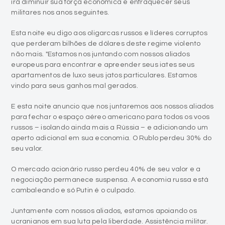
irá diminuir sua força econômica e enfraquecer seus
militares nos anos seguintes.
Esta noite eu digo aos oligarcas russos e líderes corruptos
que perderam bilhões de dólares deste regime violento
não mais. "Estamos nos juntando com nossos aliados
europeus para encontrar e apreender seus iates seus
apartamentos de luxo seus jatos particulares. Estamos
vindo para seus ganhos mal gerados.
E esta noite anuncio que nos juntaremos aos nossos aliados
para fechar o espaço aéreo americano para todos os voos
russos – isolando ainda mais a Rússia – e adicionando um
aperto adicional em sua economia. O Rublo perdeu 30% do
seu valor.
O mercado acionário russo perdeu 40% de seu valor e a
negociação permanece suspensa. A economia russa está
cambaleando e só Putin é o culpado.
Juntamente com nossos aliados, estamos apoiando os
ucranianos em sua luta pela liberdade. Assistência militar.