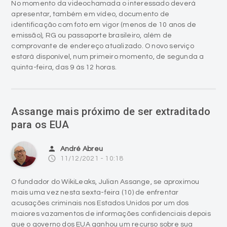
No momento da videochamada o interessado deverá
apresentar, também em vídeo, documento de
identificação com foto em vigor (menos de 10 anos de
emissão), RG ou passaporte brasileiro, além de
comprovante de endereço atualizado. O novo serviço
estará disponível, num primeiro momento, de segunda a
quinta-feira, das 9 às 12 horas.
Assange mais próximo de ser extraditado
para os EUA
person
André Abreu
access_time
11/12/2021 - 10:18
O fundador do WikiLeaks, Julian Assange, se aproximou
mais uma vez nesta sexta-feira (10) de enfrentar
acusações criminais nos Estados Unidos por um dos
maiores vazamentos de informações confidenciais depois
que o governo dos EUA ganhou um recurso sobre sua