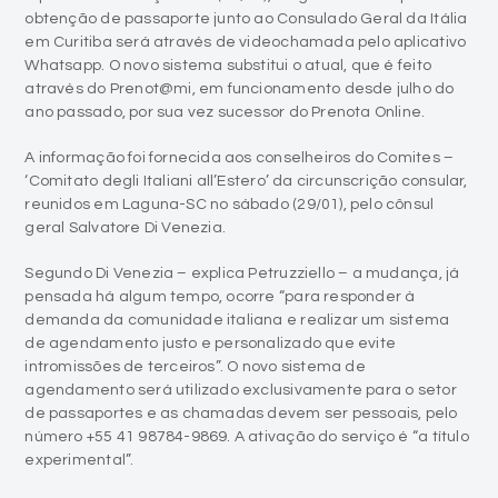
obtenção de passaporte junto ao Consulado Geral da Itália
em Curitiba será através de videochamada pelo aplicativo
Whatsapp. O novo sistema substitui o atual, que é feito
através do Prenot@mi, em funcionamento desde julho do
ano passado, por sua vez sucessor do Prenota Online.
A informação foi fornecida aos conselheiros do Comites –
‘Comitato degli Italiani all’Estero’ da circunscrição consular,
reunidos em Laguna-SC no sábado (29/01), pelo cônsul
geral Salvatore Di Venezia.
Segundo Di Venezia – explica Petruzziello – a mudança, já
pensada há algum tempo, ocorre “para responder à
demanda da comunidade italiana e realizar um sistema
de agendamento justo e personalizado que evite
intromissões de terceiros”. O novo sistema de
agendamento será utilizado exclusivamente para o setor
de passaportes e as chamadas devem ser pessoais, pelo
número +55 41 98784-9869. A ativação do serviço é “a título
experimental”.