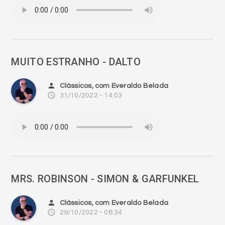
MUITO ESTRANHO - DALTO
person
Clássicos, com Everaldo Belada
access_time
31/10/2022 - 14:03
MRS. ROBINSON - SIMON & GARFUNKEL
person
Clássicos, com Everaldo Belada
access_time
29/10/2022 - 08:34