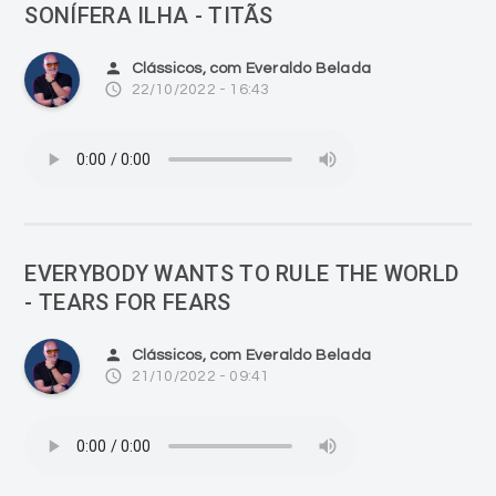
SONÍFERA ILHA - TITÃS
person
Clássicos, com Everaldo Belada
access_time
22/10/2022 - 16:43
EVERYBODY WANTS TO RULE THE WORLD
- TEARS FOR FEARS
person
Clássicos, com Everaldo Belada
access_time
21/10/2022 - 09:41