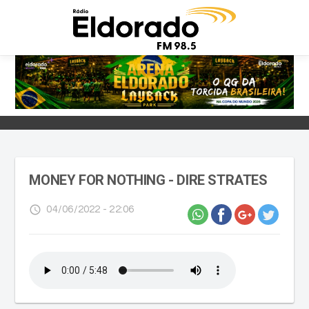
MONEY FOR NOTHING - DIRE STRATES
access_time
04/06/2022 - 22:06