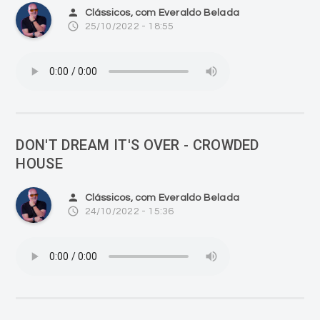
person
Clássicos, com Everaldo Belada
access_time
25/10/2022 - 18:55
DON'T DREAM IT'S OVER - CROWDED
HOUSE
person
Clássicos, com Everaldo Belada
access_time
24/10/2022 - 15:36