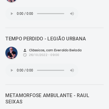
TEMPO PERDIDO - LEGIÃO URBANA
person
Clássicos, com Everaldo Belada
access_time
26/10/2022 - 09:00
METAMORFOSE AMBULANTE - RAUL
SEIXAS