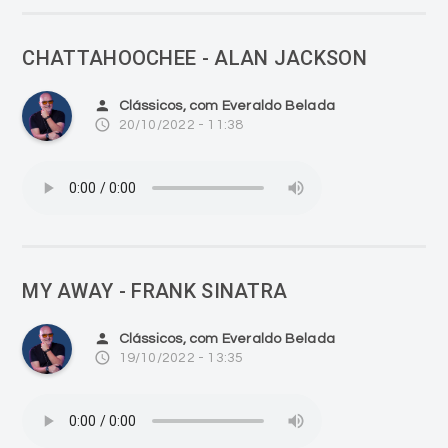
CHATTAHOOCHEE - ALAN JACKSON
person
Clássicos, com Everaldo Belada
access_time
20/10/2022 - 11:38
MY AWAY - FRANK SINATRA
person
Clássicos, com Everaldo Belada
access_time
19/10/2022 - 13:35