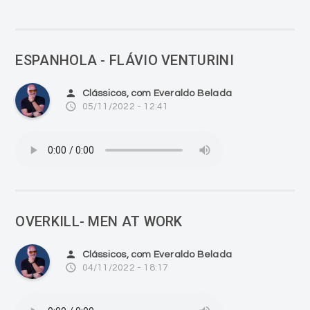
ESPANHOLA - FLÁVIO VENTURINI
person
Clássicos, com Everaldo Belada
access_time
05/11/2022 - 12:41
OVERKILL- MEN AT WORK
person
Clássicos, com Everaldo Belada
access_time
04/11/2022 - 18:17