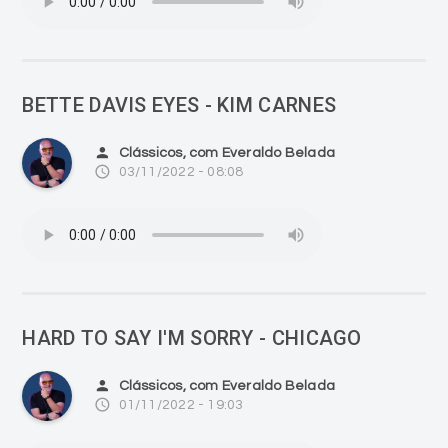
BETTE DAVIS EYES - KIM CARNES
person
Clássicos, com Everaldo Belada
access_time
03/11/2022 - 08:08
HARD TO SAY I'M SORRY - CHICAGO
person
Clássicos, com Everaldo Belada
access_time
01/11/2022 - 19:03