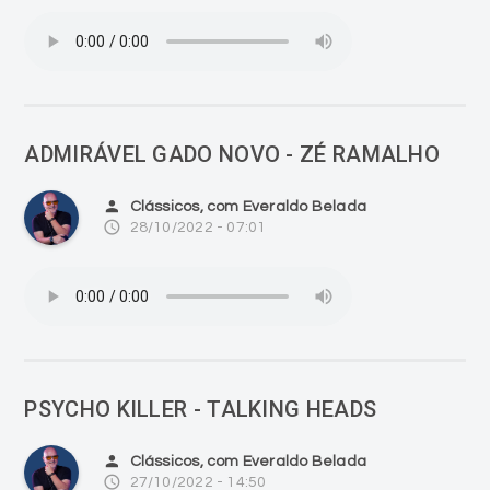
ADMIRÁVEL GADO NOVO - ZÉ RAMALHO
person
Clássicos, com Everaldo Belada
access_time
28/10/2022 - 07:01
PSYCHO KILLER - TALKING HEADS
person
Clássicos, com Everaldo Belada
access_time
27/10/2022 - 14:50