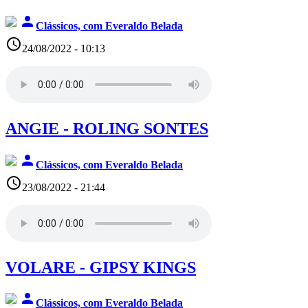
person
Clássicos, com Everaldo Belada
access_time
24/08/2022 - 10:13
ANGIE - ROLING SONTES
person
Clássicos, com Everaldo Belada
access_time
23/08/2022 - 21:44
VOLARE - GIPSY KINGS
person
Clássicos, com Everaldo Belada