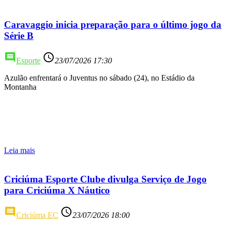
Caravaggio inicia preparação para o último jogo da
Série B
comment
access_time
Esporte
23/07/2026 17:30
Azulão enfrentará o Juventus no sábado (24), no Estádio da
Montanha
Leia mais
Criciúma Esporte Clube divulga Serviço de Jogo
para Criciúma X Náutico
comment
access_time
Criciúma EC
23/07/2026 18:00