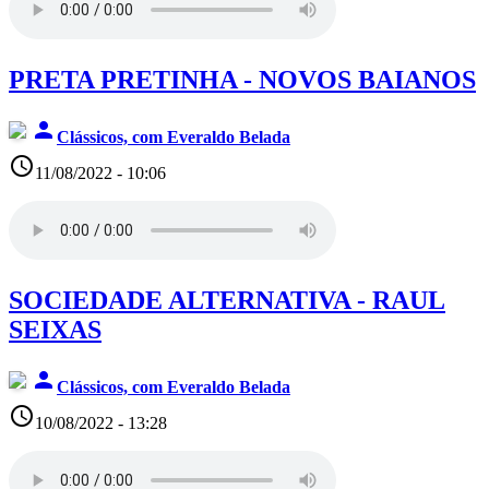
PRETA PRETINHA - NOVOS BAIANOS
person
Clássicos, com Everaldo Belada
access_time
11/08/2022 - 10:06
SOCIEDADE ALTERNATIVA - RAUL
SEIXAS
person
Clássicos, com Everaldo Belada
access_time
10/08/2022 - 13:28