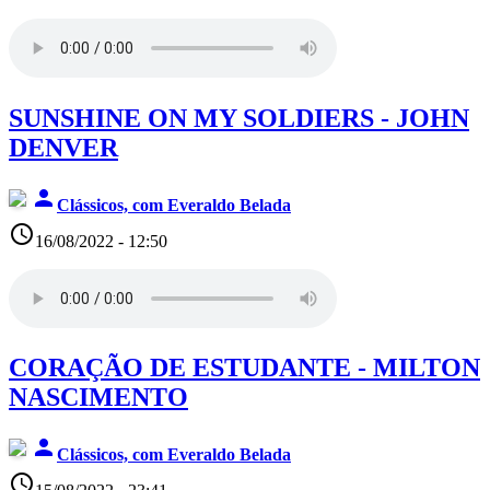
SUNSHINE ON MY SOLDIERS - JOHN
DENVER
person
Clássicos, com Everaldo Belada
access_time
16/08/2022 - 12:50
CORAÇÃO DE ESTUDANTE - MILTON
NASCIMENTO
person
Clássicos, com Everaldo Belada
access_time