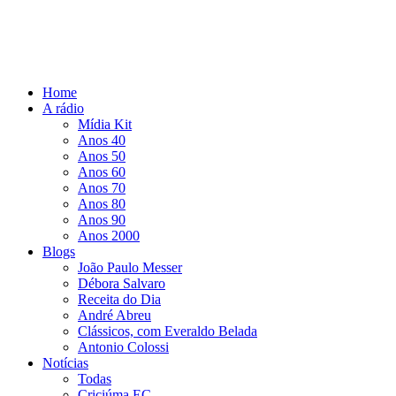
Home
A rádio
Mídia Kit
Anos 40
Anos 50
Anos 60
Anos 70
Anos 80
Anos 90
Anos 2000
Blogs
João Paulo Messer
Débora Salvaro
Receita do Dia
André Abreu
Clássicos, com Everaldo Belada
Antonio Colossi
Notícias
Todas
Criciúma EC