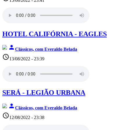
15/08/2022 - 23:41
HOTEL CALIFÓRNIA - EAGLES
person
Clássicos, com Everaldo Belada
access_time
13/08/2022 - 23:39
SERÁ - LEGIÃO URBANA
person
Clássicos, com Everaldo Belada
access_time
12/08/2022 - 23:38