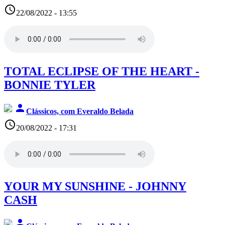
access_time
22/08/2022 - 13:55
TOTAL ECLIPSE OF THE HEART -
BONNIE TYLER
person
Clássicos, com Everaldo Belada
access_time
20/08/2022 - 17:31
YOUR MY SUNSHINE - JOHNNY
CASH
person