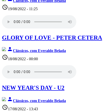
Clássicos, com Everaldo Belada
access_time
19/08/2022 - 11:25
GLORY OF LOVE - PETER CETERA
person
Clássicos, com Everaldo Belada
access_time
18/08/2022 - 00:00
NEW YEAR'S DAY - U2
person
Clássicos, com Everaldo Belada
access_time
17/08/2022 - 13:43