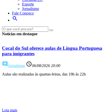
Esporte
Jornalismo
Fale Conosco
search
Notícias em destaque
Cocal do Sul oferece aulas de Língua Portuguesa
para imigrantes
comment
access_time
Jornalismo
06/08/2026 20:00
Aulas são realizadas às quartas-feiras, das 19h às 22h
Leia mais