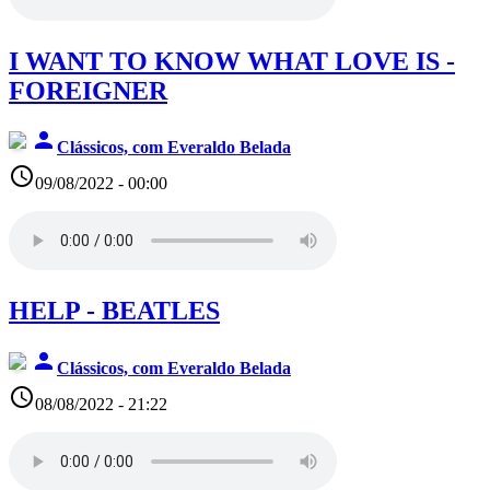
I WANT TO KNOW WHAT LOVE IS -
FOREIGNER
person
Clássicos, com Everaldo Belada
access_time
09/08/2022 - 00:00
HELP - BEATLES
person
Clássicos, com Everaldo Belada
access_time
08/08/2022 - 21:22