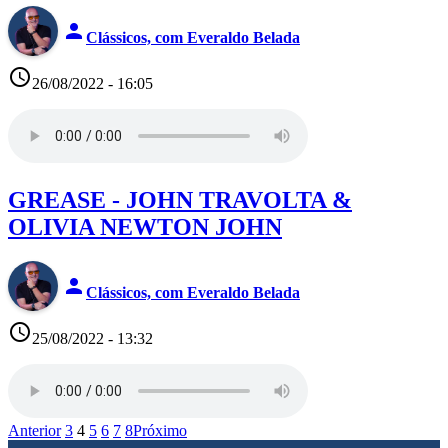
person
Clássicos, com Everaldo Belada
access_time
26/08/2022 - 16:05
GREASE - JOHN TRAVOLTA &
OLIVIA NEWTON JOHN
person
Clássicos, com Everaldo Belada
access_time
25/08/2022 - 13:32
Anterior
3
4
5
6
7
8
Próximo