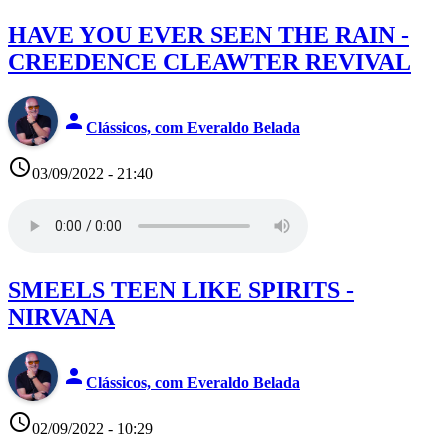
HAVE YOU EVER SEEN THE RAIN -
CREEDENCE CLEAWTER REVIVAL
person
Clássicos, com Everaldo Belada
access_time
03/09/2022 - 21:40
SMEELS TEEN LIKE SPIRITS -
NIRVANA
person
Clássicos, com Everaldo Belada
access_time
02/09/2022 - 10:29