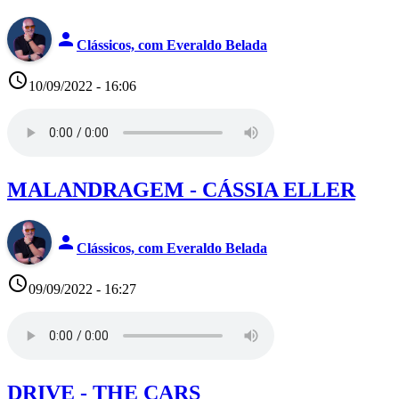
person
Clássicos, com Everaldo Belada
access_time
10/09/2022 - 16:06
MALANDRAGEM - CÁSSIA ELLER
person
Clássicos, com Everaldo Belada
access_time
09/09/2022 - 16:27
DRIVE - THE CARS