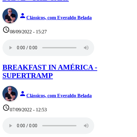
person
Clássicos, com Everaldo Belada
access_time
08/09/2022 - 15:27
BREAKFAST IN AMÉRICA -
SUPERTRAMP
person
Clássicos, com Everaldo Belada
access_time
07/09/2022 - 12:53