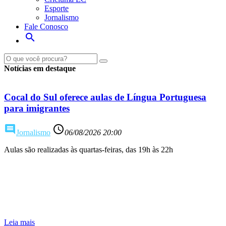
Esporte
Jornalismo
Fale Conosco
search
Notícias em destaque
Cocal do Sul oferece aulas de Língua Portuguesa
para imigrantes
comment
access_time
Jornalismo
06/08/2026 20:00
Aulas são realizadas às quartas-feiras, das 19h às 22h
Leia mais