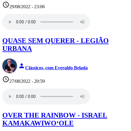
access_time
29/08/2022 - 23:06
QUASE SEM QUERER - LEGIÃO
URBANA
person
Clássicos, com Everaldo Belada
access_time
27/08/2022 - 20:59
OVER THE RAINBOW - ISRAEL
KAMAKAWIWOʻOLE