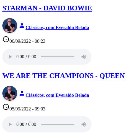
STARMAN - DAVID BOWIE
person
Clássicos, com Everaldo Belada
access_time
06/09/2022 - 08:23
WE ARE THE CHAMPIONS - QUEEN
person
Clássicos, com Everaldo Belada
access_time
05/09/2022 - 09:03