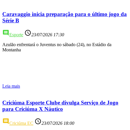
Caravaggio inicia preparação para o último jogo da
Série B
comment
access_time
Esporte
23/07/2026 17:30
Azulão enfrentará o Juventus no sábado (24), no Estádio da
Montanha
Leia mais
Criciúma Esporte Clube divulga Serviço de Jogo
para Criciúma X Náutico
comment
access_time
Criciúma EC
23/07/2026 18:00