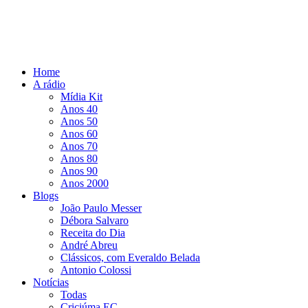
Home
A rádio
Mídia Kit
Anos 40
Anos 50
Anos 60
Anos 70
Anos 80
Anos 90
Anos 2000
Blogs
João Paulo Messer
Débora Salvaro
Receita do Dia
André Abreu
Clássicos, com Everaldo Belada
Antonio Colossi
Notícias
Todas
Criciúma EC