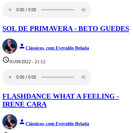
SOL DE PRIMAVERA - BETO GUEDES
person
Clássicos, com Everaldo Belada
access_time
01/09/2022 - 21:12
FLASHDANCE WHAT A FEELING -
IRENE CARA
person
Clássicos, com Everaldo Belada