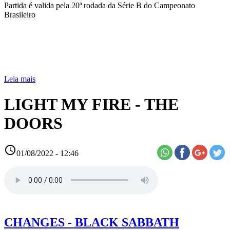
Partida é valida pela 20ª rodada da Série B do Campeonato
Brasileiro
Leia mais
LIGHT MY FIRE - THE
DOORS
access_time
01/08/2022 - 12:46
CHANGES - BLACK SABBATH