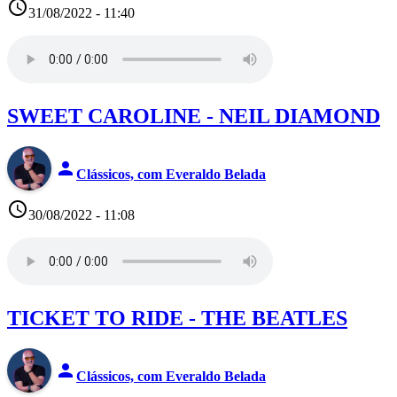
access_time
31/08/2022 - 11:40
SWEET CAROLINE - NEIL DIAMOND
person
Clássicos, com Everaldo Belada
access_time
30/08/2022 - 11:08
TICKET TO RIDE - THE BEATLES
person
Clássicos, com Everaldo Belada