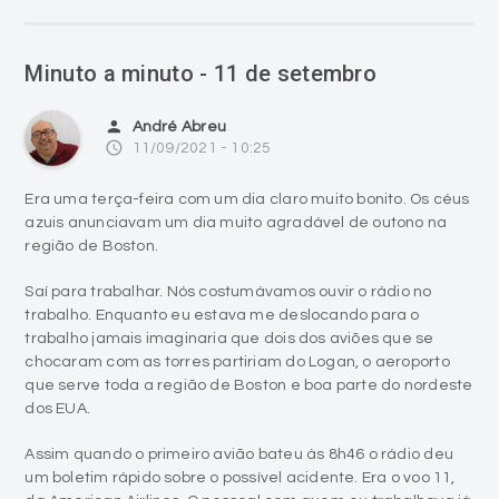
Minuto a minuto - 11 de setembro
person
André Abreu
access_time
11/09/2021 - 10:25
Era uma terça-feira com um dia claro muito bonito. Os céus
azuis anunciavam um dia muito agradável de outono na
região de Boston.
Saí para trabalhar. Nós costumávamos ouvir o rádio no
trabalho. Enquanto eu estava me deslocando para o
trabalho jamais imaginaria que dois dos aviões que se
chocaram com as torres partiriam do Logan, o aeroporto
que serve toda a região de Boston e boa parte do nordeste
dos EUA.
Assim quando o primeiro avião bateu às 8h46 o rádio deu
um boletim rápido sobre o possível acidente. Era o voo 11,