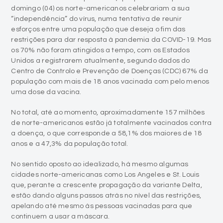
domingo (04) os norte-americanos celebrariam a sua
“independência” do vírus, numa tentativa de reunir
esforços entre uma população que deseja o fim das
restrições para dar resposta à pandemia da COVID-19. Mas
os 70% não foram atingidos a tempo, com os Estados
Unidos a registrarem atualmente, segundo dados do
Centro de Controlo e Prevenção de Doenças (CDC) 67% da
população com mais de 18 anos vacinada com pelo menos
uma dose da vacina.
No total, até ao momento, aproximadamente 157 milhões
de norte-americanos estão já totalmente vacinados contra
a doença, o que corresponde a 58,1% dos maiores de 18
anos e a 47,3% da população total.
No sentido oposto ao idealizado, há mesmo algumas
cidades norte-americanas como Los Angeles e St. Louis
que, perante a crescente propagação da variante Delta,
estão dando alguns passos atrás no nível das restrições,
apelando até mesmo às pessoas vacinadas para que
continuem a usar a máscara.