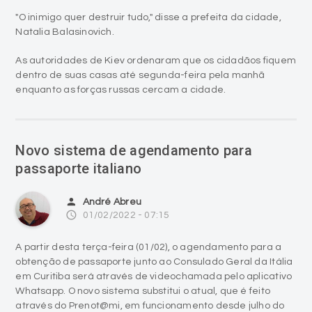
"O inimigo quer destruir tudo," disse a prefeita da cidade,
Natalia Balasinovich.
As autoridades de Kiev ordenaram que os cidadãos fiquem
dentro de suas casas até segunda-feira pela manhã
enquanto as forças russas cercam a cidade.
Novo sistema de agendamento para
passaporte italiano
person
André Abreu
access_time
01/02/2022 - 07:15
A partir desta terça-feira (01/02), o agendamento para a
obtenção de passaporte junto ao Consulado Geral da Itália
em Curitiba será através de videochamada pelo aplicativo
Whatsapp. O novo sistema substitui o atual, que é feito
através do Prenot@mi, em funcionamento desde julho do