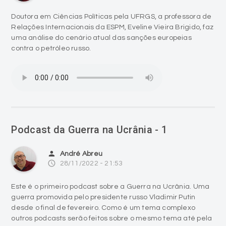
Doutora em Ciências Políticas pela UFRGS, a professora de
Relações Internacionais da ESPM, Eveline Vieira Brigido, faz
uma análise do cenário atual das sanções europeias
contra o petróleo russo.
Podcast da Guerra na Ucrânia - 1
person
André Abreu
access_time
28/11/2022 - 21:53
Este é o primeiro podcast sobre a Guerra na Ucrânia. Uma
guerra promovida pelo presidente russo Vladimir Putin
desde o final de fevereiro. Como é um tema complexo
outros podcasts serão feitos sobre o mesmo tema até pela