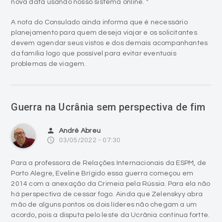
nova data usando nosso sistema online. "
A nota do Consulado ainda informa que é necessário
planejamento para quem deseja viajar e os solicitantes
devem agendar seus vistos e dos demais acompanhantes
da família logo que possível para evitar eventuais
problemas de viagem.
Guerra na Ucrânia sem perspectiva de fim
person
André Abreu
access_time
03/05/2022 - 07:30
Para a professora de Relações Internacionais da ESPM, de
Porto Alegre, Eveline Brígido essa guerra começou em
2014 com a anexação da Crimeia pela Rússia. Para ela não
há perspectiva de cessar fogo. Ainda que Zelenskyy abra
mão de alguns pontos os dois líderes não chegam a um
acordo, pois a disputa pelo leste da Ucrânia continua fortte.