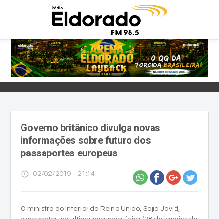
Governo britânico divulga novas
informações sobre futuro dos
passaportes europeus
access_time
02/02/2019 - 21:14
O ministro do Interior do Reino Unido, Sajid Javid,
apresentou na última segunda-feira (28 de janeiro de