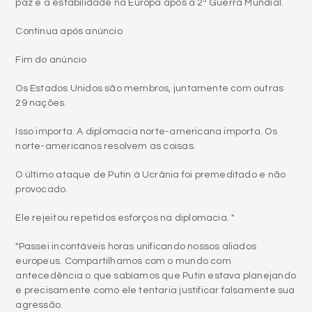
paz e a estabilidade na Europa após a 2ª Guerra Mundial.
Continua após anúncio
Fim do anúncio
Os Estados Unidos são membros, juntamente com outras
29 nações.
Isso importa. A diplomacia norte-americana importa. Os
norte-americanos resolvem as coisas.
O último ataque de Putin à Ucrânia foi premeditado e não
provocado.
Ele rejeitou repetidos esforços na diplomacia. "
"Passei incontáveis horas unificando nossos aliados
europeus. Compartilhamos com o mundo com
antecedência o que sabíamos que Putin estava planejando
e precisamente como ele tentaria justificar falsamente sua
agressão.