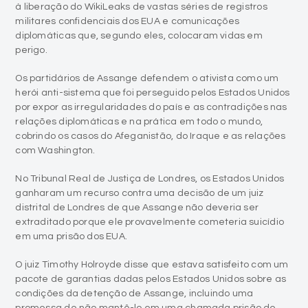
à liberação do WikiLeaks de vastas séries de registros
militares confidenciais dos EUA e comunicações
diplomáticas que, segundo eles, colocaram vidas em
perigo.
Os partidários de Assange defendem o ativista como um
herói anti-sistema que foi perseguido pelos Estados Unidos
por expor as irregularidades do país e as contradições nas
relações diplomáticas e na prática em todo o mundo,
cobrindo os casos do Afeganistão, do Iraque e as relações
com Washington.
No Tribunal Real de Justiça de Londres, os Estados Unidos
ganharam um recurso contra uma decisão de um juiz
distrital de Londres de que Assange não deveria ser
extraditado porque ele provavelmente cometeria suicídio
em uma prisão dos EUA.
O juiz Timothy Holroyde disse que estava satisfeito com um
pacote de garantias dadas pelos Estados Unidos sobre as
condições da detenção de Assange, incluindo uma
promessa de não mantê-lo em uma chamada prisão de