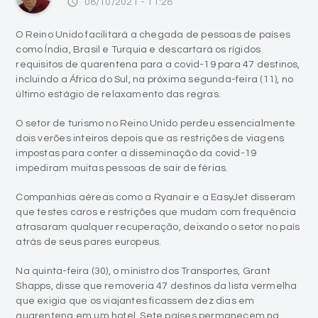
access_time
08/10/2021 - 11:28
O Reino Unido facilitará a chegada de pessoas de países
como Índia, Brasil e Turquia e descartará os rígidos
requisitos de quarentena para a covid-19 para 47 destinos,
incluindo a África do Sul, na próxima segunda-feira (11), no
último estágio de relaxamento das regras.
O setor de turismo no Reino Unido perdeu essencialmente
dois verões inteiros depois que as restrições de viagens
impostas para conter a disseminação da covid-19
impediram muitas pessoas de sair de férias.
Companhias aéreas como a Ryanair e a EasyJet disseram
que testes caros e restrições que mudam com frequência
atrasaram qualquer recuperação, deixando o setor no país
atrás de seus pares europeus.
Na quinta-feira (30), o ministro dos Transportes, Grant
Shapps, disse que removeria 47 destinos da lista vermelha
que exigia que os viajantes ficassem dez dias em
quarentena em um hotel. Sete países permanecem na