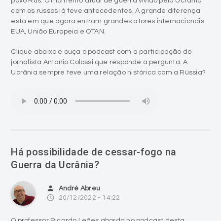
povo Rus. O momento atual de guerra vivido pela Ucrânia
com os russos já teve antecedentes. A grande diferença
está em que agora entram grandes atores internacionais:
EUA, União Europeia e OTAN.
Clique abaixo e ouça o podcast com a participação do
jornalista Antonio Colossi que responde a pergunta: A
Ucrânia sempre teve uma relação histórica com a Rússia?
Há possibilidade de cessar-fogo na
Guerra da Ucrânia?
person
André Abreu
access_time
20/12/2022 - 14:22
O professor Ricardo Leães aborda no podcast desta