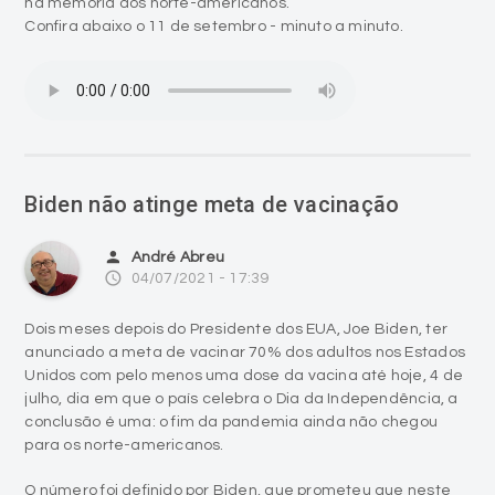
na memória dos norte-americanos.
Confira abaixo o 11 de setembro - minuto a minuto.
Biden não atinge meta de vacinação
person
André Abreu
access_time
04/07/2021 - 17:39
Dois meses depois do Presidente dos EUA, Joe Biden, ter
anunciado a meta de vacinar 70% dos adultos nos Estados
Unidos com pelo menos uma dose da vacina até hoje, 4 de
julho, dia em que o país celebra o Dia da Independência, a
conclusão é uma: o fim da pandemia ainda não chegou
para os norte-americanos.
O número foi definido por Biden, que prometeu que neste