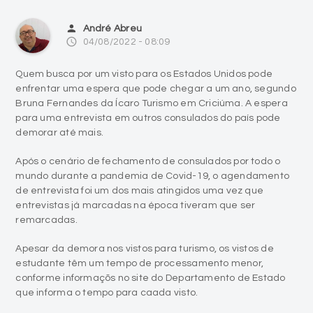
person
André Abreu
access_time
04/08/2022 - 08:09
Quem busca por um visto para os Estados Unidos pode
enfrentar uma espera que pode chegar a um ano, segundo
Bruna Fernandes da Ícaro Turismo em Criciúma. A espera
para uma entrevista em outros consulados do país pode
demorar até mais.
Após o cenário de fechamento de consulados por todo o
mundo durante a pandemia de Covid-19, o agendamento
de entrevista foi um dos mais atingidos uma vez que
entrevistas já marcadas na época tiveram que ser
remarcadas.
Apesar da demora nos vistos para turismo, os vistos de
estudante têm um tempo de processamento menor,
conforme informaçõs no site do Departamento de Estado
que informa o tempo para caada visto.