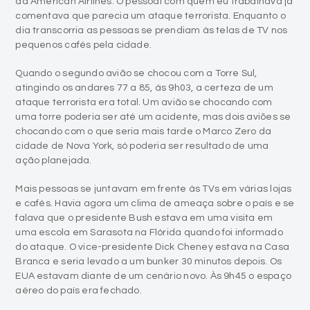
da American Airlines. O pessoal com quem eu trabalhava já
comentava que parecia um ataque terrorista. Enquanto o
dia transcorria as pessoas se prendiam às telas de TV nos
pequenos cafés pela cidade.
Quando o segundo avião se chocou com a Torre Sul,
atingindo os andares 77 a 85, às 9h03, a certeza de um
ataque terrorista era total. Um avião se chocando com
uma torre poderia ser até um acidente, mas dois aviões se
chocando com o que seria mais tarde o Marco Zero da
cidade de Nova York, só poderia ser resultado de uma
ação planejada.
Mais pessoas se juntavam em frente às TVs em várias lojas
e cafés. Havia agora um clima de ameaça sobre o país e se
falava que o presidente Bush estava em uma visita em
uma escola em Sarasota na Flórida quando foi informado
do ataque. O vice-presidente Dick Cheney estava na Casa
Branca e seria levado a um bunker 30 minutos depois. Os
EUA estavam diante de um cenário novo. Às 9h45 o espaço
aéreo do país era fechado.