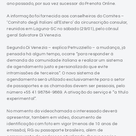
ano passado, por sua vez sucessor do Prenota Online.
A informação foi fornecida aos conselheiros do Comites –
‘Comitato degli Italiani all’Estero’ da circunscrição consular,
reunidos em Laguna-SC no sábado (29/01), pelo cônsul
geral Salvatore Di Venezia.
Segundo Di Venezia – explica Petruzziello – a mudança, já
pensada há algum tempo, ocorre “para responder à
demanda da comunidade italiana e realizar um sistema
de agendamento justo e personalizado que evite
intromissões de terceiros”. O novo sistema de
agendamento será utilizado exclusivamente para o setor
de passaportes e as chamadas devem ser pessoais, pelo
número +55 41 98784-9869. A ativação do serviço é “a título
experimental”.
No momento da videochamada o interessado deverá
apresentar, também em vídeo, documento de
identificação com foto em vigor (menos de 10 anos de
emissão), RG ou passaporte brasileiro, além de