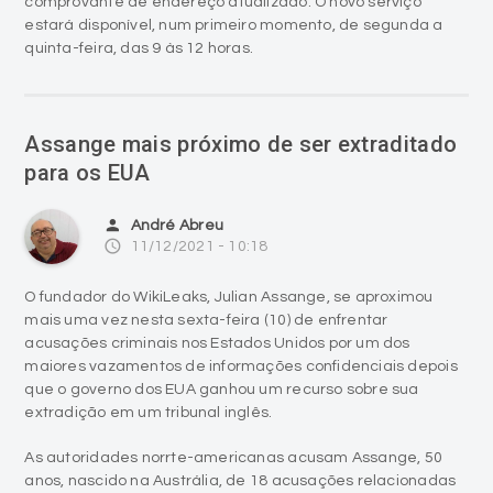
comprovante de endereço atualizado. O novo serviço
estará disponível, num primeiro momento, de segunda a
quinta-feira, das 9 às 12 horas.
Assange mais próximo de ser extraditado
para os EUA
person
André Abreu
access_time
11/12/2021 - 10:18
O fundador do WikiLeaks, Julian Assange, se aproximou
mais uma vez nesta sexta-feira (10) de enfrentar
acusações criminais nos Estados Unidos por um dos
maiores vazamentos de informações confidenciais depois
que o governo dos EUA ganhou um recurso sobre sua
extradição em um tribunal inglês.
As autoridades norrte-americanas acusam Assange, 50
anos, nascido na Austrália, de 18 acusações relacionadas