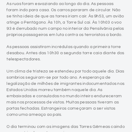
As ruas foram esvaziando ao longo do dia. As pessoas
foram indo para casa. Os carros pararam de circular. Não
se tinha ideia de que as torres iriam cair. Às 9h53, um avião
atinge o Pentágono. Às 10h, a Torre Sul cai. Às 10h03 o voo
93 é derrubado num campo no interior da Pensilvânia pelos
próprios passageiros em luta contra os terroristas a bordo.
As pessoas assistiram incrédulas quando a primeira torre
desabou. Antes das 10h30 a segunda torre caía diante dos
telespectadores.
Um clima de tristeza se estendeu por todo aquele dia. Dias
sombrios seguiram-se por todo ano. A esperança de
legalização de milhões de imigrantes indocumentados nos
Estados Unidos morreu também naquele dia. As
embaixadas e consulados no mundo inteiro endureceram
mais nos processos de vistos. Muitas pessoas tiveram as
portas fechadas. Estrangeiros começaram a ser vistos
como uma ameaça ao país.
O dia terminou com as imagens das Torres Gêmeas caindo