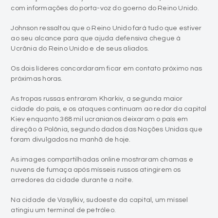
com informações do porta-voz do goerno do Reino Unido.
Johnson ressaltou que o Reino Unido fará tudo que estiver
ao seu alcance para que ajuda defensiva chegue à
Ucrânia do Reino Unido e de seus aliados.
Os dois líderes concordaram ficar em contato próximo nas
próximas horas.
As tropas russas entraram Kharkiv, a segunda maior
cidade do país, e os ataques continuam ao redor da capital
Kiev enquanto 368 mil ucranianos deixaram o país em
direção à Polônia, segundo dados das Nações Unidas que
foram divulgados na manhã de hoje.
As images compartilhadas online mostraram chamas e
nuvens de fumaça após mísseis russos atingirem os
arredores da cidade durante a noite.
Na cidade de Vasylkiv, sudoeste da capital, um míssel
atingiu um terminal de petróleo.