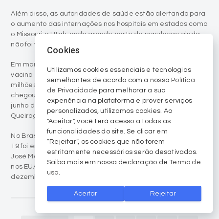
Além disso, as autoridades de saúde estão alertando para
o aumento das internações nos hospitais em estados como
o Missouri e Utah, onde grande parte da população ainda
não foi vacinada, segundo a ABC News.
Cookies
Em março os EUA atingiram 100 milhões de doses de
Utilizamos cookies essenciais e tecnologias
vacina administradas. Em abril conseguiram atingir 100
semelhantes de acordo com a nossa
Política
milhões de pessoas vacinadas com duas doses. O Brasil
de Privacidade
para melhorar a sua
chegou a 135 milhões de doses distribuídas no final de
experiência na plataforma e prover serviços
junho de acordo com o ministro da Saúde Marcelo
personalizados, utilizamos cookies. Ao
Queiroga.
"Aceitar", você terá acesso a todas as
funcionalidades do site. Se clicar em
No Brasil a primeira pessoa a ser vacinada contra a COVID-
“Rejeitar”, os cookies que não forem
19 foi em 19 de janeiro de 2021. Foi a enfermeira Maria
estritamente necessários serão desativados.
José Monteiro, 66 anos. A primeira pessoa a ser vacinada
Saiba mais em nossa declaração de
Termo de
nos EUA, uma enfermeira de Nova Iorque, foi em 15 de
uso
.
dezembro de 2020.
Aceitar
Rejeitar