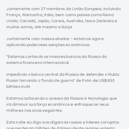
Juntamente com 27 membros da União Europeia, incluindo
França, Alemanha, Itália, bem como países como Reino
Unido, Canadá, Japão, Coreia, Austrália, Nova Zelândia e
muitos outros, até mesmo a Suíça.
Juntamente com nossos aliados – estamos agora
aplicando poderosas sanções econômicas.
"Estamos cortando os maiores bancos da Rússia do
sistema financeiro internacional.
Impedindo o banco central da Rússia de defender o Rublo
Russo tornando o "fundo de guerra" de Putin de US$ 630
bilhões inútil.
Estamos sufocando o acesso da Rússia à tecnologia que
irá diminuir sua força econômica e enfraquecer seus
militares nos anos seguintes.
Esta noite eu digo aos oligarcas russos e líderes corruptos
que perderam bilhões de dólares deste regime violento