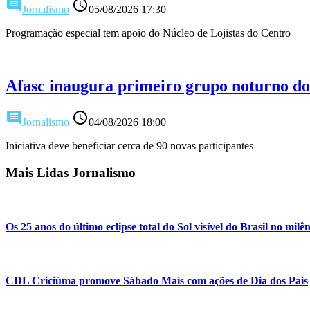
comment
access_time
Jornalismo
05/08/2026 17:30
Programação especial tem apoio do Núcleo de Lojistas do Centro
Afasc inaugura primeiro grupo noturno d
comment
access_time
Jornalismo
04/08/2026 18:00
Iniciativa deve beneficiar cerca de 90 novas participantes
Mais Lidas Jornalismo
Os 25 anos do último eclipse total do Sol visível do Brasil no milê
CDL Criciúma promove Sábado Mais com ações de Dia dos Pais