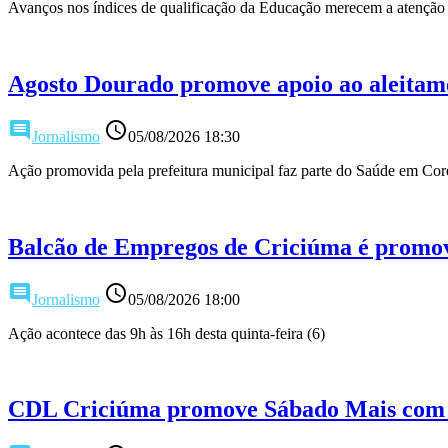
Avanços nos índices de qualificação da Educação merecem a atenção
Agosto Dourado promove apoio ao aleita
comment
access_time
Jornalismo
05/08/2026 18:30
Ação promovida pela prefeitura municipal faz parte do Saúde em Cor
Balcão de Empregos de Criciúma é promovi
comment
access_time
Jornalismo
05/08/2026 18:00
Ação acontece das 9h às 16h desta quinta-feira (6)
CDL Criciúma promove Sábado Mais com a