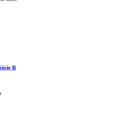
Série B
a