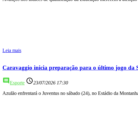
Leia mais
Caravaggio inicia preparação para o último jogo da 
comment
access_time
Esporte
23/07/2026 17:30
Azulão enfrentará o Juventus no sábado (24), no Estádio da Montanh