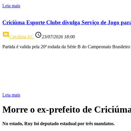
Leia mais
Criciúma Esporte Clube divulga Serviço de Jogo par
comment
access_time
Criciúma EC
23/07/2026 18:00
Partida é valida pela 20ª rodada da Série B do Campeonato Brasileiro
Leia mais
Morre o ex-prefeito de Criciúm
No estado, Ruy foi deputado estadual por três mandatos.