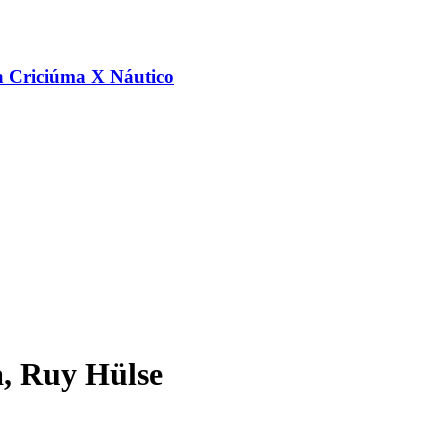
a Criciúma X Náutico
a, Ruy Hülse