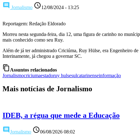
comment
access_time
Jornalismo
12/08/2024 - 13:25
Reportagem: Redação Eldorado
Morreu nesta segunda-feira, dia 12, uma figura de carinho no munícip
mais conhecido como seu Ruy.
Além de já ter administrado Criciúma, Ruy Hülse, era Engenheiro de M
Interinamente, já chegou a governar SC.
content_copy
Assuntos relacionados
Jornalismo
criciuma
estado
ruy hulse
sulcatarinense
informação
Mais notícias de Jornalismo
IDEB, a régua que mede a Educação
comment
access_time
Jornalismo
06/08/2026 08:02