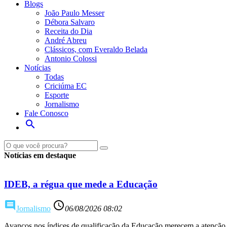
Blogs
João Paulo Messer
Débora Salvaro
Receita do Dia
André Abreu
Clássicos, com Everaldo Belada
Antonio Colossi
Notícias
Todas
Criciúma EC
Esporte
Jornalismo
Fale Conosco
search
Notícias em destaque
IDEB, a régua que mede a Educação
comment
access_time
Jornalismo
06/08/2026 08:02
Avanços nos índices de qualificação da Educação merecem a atenção