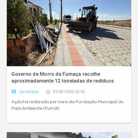
Governo de Morro da Fumaça recolhe
aproximadamente 12 toneladas de redíduos
comment
access_time
Jornalismo
07/08/2026 20:00
Ação foi realizada por meio da Fundação Municipal do
Meio Ambiente (Fumaf)