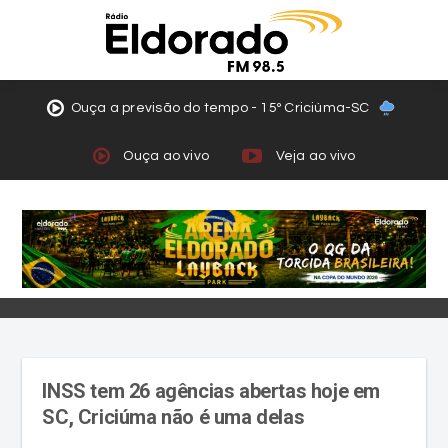
Ouça a previsão do tempo - 15º Criciúma-SC
Ouça ao vivo
Veja ao vivo
INSS tem 26 agências abertas hoje em
SC, Criciúma não é uma delas