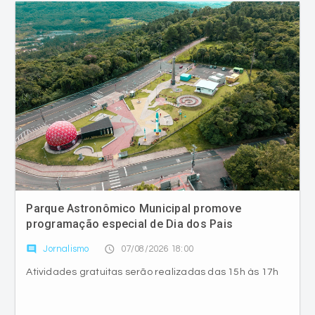
Parque Astronômico Municipal promove
programação especial de Dia dos Pais
comment
access_time
Jornalismo
07/08/2026 18:00
Atividades gratuitas serão realizadas das 15h às 17h