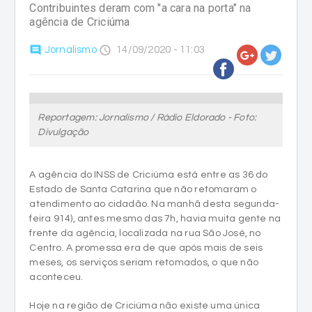
Contribuintes deram com "a cara na porta" na
agência de Criciúma
comment
access_time
Jornalismo
14/09/2020 - 11:03
Reportagem: Jornalismo / Rádio Eldorado - Foto:
Divulgação
A agência do INSS de Criciúma está entre as 36 do
Estado de Santa Catarina que não retomaram o
atendimento ao cidadão. Na manhã desta segunda-
feira 914), antes mesmo das 7h, havia muita gente na
frente da agência, localizada na rua São José, no
Centro. A promessa era de que após mais de seis
meses, os serviços seriam retomados, o que não
aconteceu.
Hoje na região de Criciúma não existe uma única