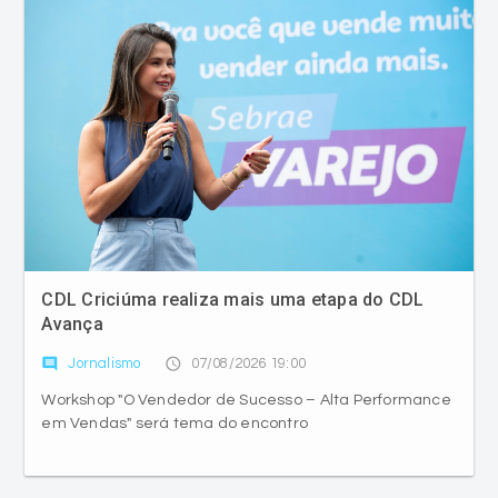
CDL Criciúma realiza mais uma etapa do CDL
Avança
comment
access_time
Jornalismo
07/08/2026 19:00
Workshop "O Vendedor de Sucesso – Alta Performance
em Vendas" será tema do encontro