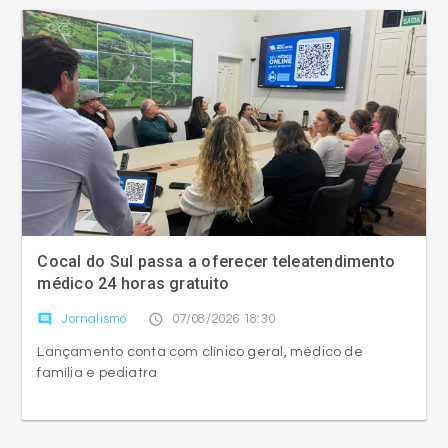
Cocal do Sul passa a oferecer teleatendimento
médico 24 horas gratuito
comment
access_time
Jornalismo
07/08/2026 18:30
Lançamento conta com clínico geral, médico de
família e pediatra