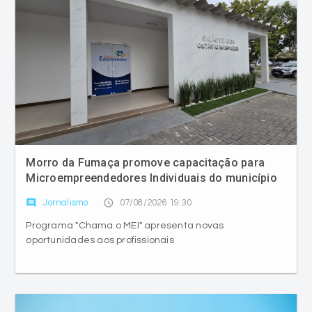
Morro da Fumaça promove capacitação para
Microempreendedores Individuais do município
comment
access_time
Jornalismo
07/08/2026 19:30
Programa "Chama o MEI" apresenta novas
oportunidades aos profissionais