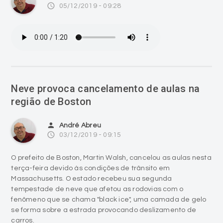
access_time
05/12/2019 - 09:28
Neve provoca cancelamento de aulas na
região de Boston
person
André Abreu
access_time
03/12/2019 - 09:15
O prefeito de Boston, Martin Walsh, cancelou as aulas nesta
terça-feira devido às condições de trânsito em
Massachusetts. O estado recebeu sua segunda
tempestade de neve que afetou as rodovias com o
fenômeno que se chama "black ice", uma camada de gelo
se forma sobre a estrada provocando deslizamento de
carros.