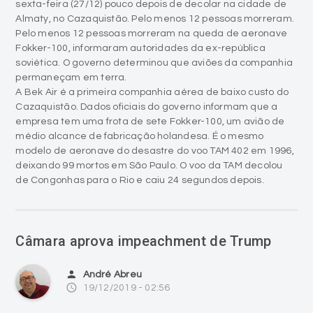
sexta-feira (27/12) pouco depois de decolar na cidade de
Almaty, no Cazaquistão. Pelo menos 12 pessoas morreram.
Pelo menos 12 pessoas morreram na queda de aeronave
Fokker-100, informaram autoridades da ex-república
soviética. O governo determinou que aviões da companhia
permaneçam em terra.
A Bek Air é a primeira companhia aérea de baixo custo do
Cazaquistão. Dados oficiais do governo informam que a
empresa tem uma frota de sete Fokker-100, um avião de
médio alcance de fabricação holandesa. É o mesmo
modelo de aeronave do desastre do voo TAM 402 em 1996,
deixando 99 mortos em São Paulo. O voo da TAM decolou
de Congonhas para o Rio e caiu 24 segundos depois.
Câmara aprova impeachment de Trump
person
André Abreu
access_time
19/12/2019 - 02:56