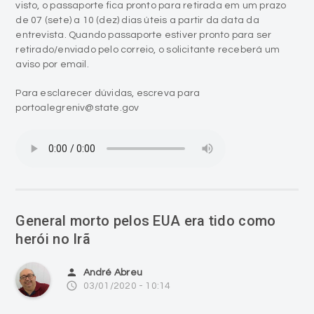
visto, o passaporte fica pronto para retirada em um prazo
de 07 (sete) a 10 (dez) dias úteis a partir da data da
entrevista. Quando passaporte estiver pronto para ser
retirado/enviado pelo correio, o solicitante receberá um
aviso por email.
Para esclarecer dúvidas, escreva para
portoalegreniv@state.gov
General morto pelos EUA era tido como
herói no Irã
person
André Abreu
access_time
03/01/2020 - 10:14