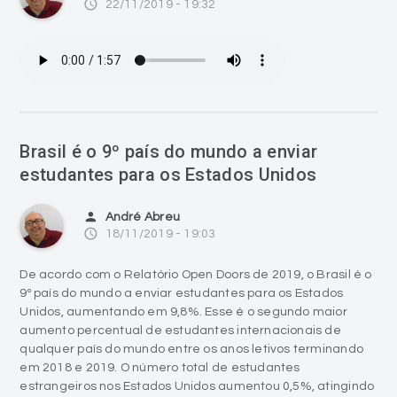
access_time
22/11/2019 - 19:32
Brasil é o 9º país do mundo a enviar
estudantes para os Estados Unidos
person
André Abreu
access_time
18/11/2019 - 19:03
De acordo com o Relatório Open Doors de 2019, o Brasil é o
9º país do mundo a enviar estudantes para os Estados
Unidos, aumentando em 9,8%. Esse é o segundo maior
aumento percentual de estudantes internacionais de
qualquer país do mundo entre os anos letivos terminando
em 2018 e 2019. O número total de estudantes
estrangeiros nos Estados Unidos aumentou 0,5%, atingindo