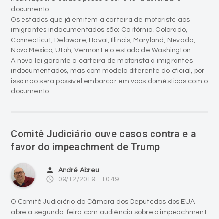
documento.
Os estados que já emitem a carteira de motorista aos
imigrantes indocumentados são: Califórnia, Colorado,
Connecticut, Delaware, Havaí, Illinois, Maryland, Nevada,
Novo México, Utah, Vermont e o estado de Washington.
A nova lei garante a carteira de motorista a imigrantes
indocumentados, mas com modelo diferente do oficial, por
isso não será possível embarcar em voos domésticos com o
documento.
Comitê Judiciário ouve casos contra e a
favor do impeachment de Trump
person
André Abreu
access_time
09/12/2019 - 10:49
O Comitê Judiciário da Câmara dos Deputados dos EUA
abre a segunda-feira com audiência sobre o impeachment