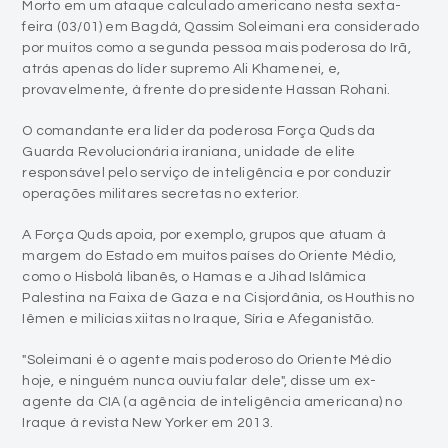
Morto em um ataque calculado americano nesta sexta-
feira (03/01) em Bagdá, Qassim Soleimani era considerado
por muitos como a segunda pessoa mais poderosa do Irã,
atrás apenas do líder supremo Ali Khamenei, e,
provavelmente, à frente do presidente Hassan Rohani.
O comandante era líder da poderosa Força Quds da
Guarda Revolucionária iraniana, unidade de elite
responsável pelo serviço de inteligência e por conduzir
operações militares secretas no exterior.
A Força Quds apoia, por exemplo, grupos que atuam à
margem do Estado em muitos países do Oriente Médio,
como o Hisbolá libanês, o Hamas e a Jihad Islâmica
Palestina na Faixa de Gaza e na Cisjordânia, os Houthis no
Iêmen e milícias xiitas no Iraque, Síria e Afeganistão.
"Soleimani é o agente mais poderoso do Oriente Médio
hoje, e ninguém nunca ouviu falar dele", disse um ex-
agente da CIA (a agência de inteligência americana) no
Iraque à revista New Yorker em 2013.