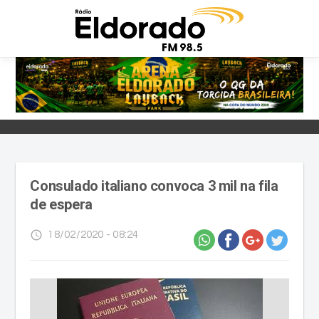
Consulado italiano convoca 3 mil na fila
de espera
access_time
18/02/2020 - 08:24