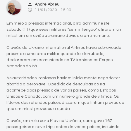
person
André Abreu
access_time
11/01/2020 - 15:09
Em meio a pressão internacional, o Irã admitiu neste
sábado (11) que seus militares "sem intenção" atiraram um
míssil em um avião ucraniano devido a erro humano.
O avião da Ukraine International Airlines havia sobrevoado
próximo a uma área militar quando foi derrubado,
declararam em comunicado na TV iraniana as Forças
Armadas do Irã
As autoridades iranianas haviam inicialmente negado ter
abatido a aeronave. O pedido de desculpas do Irã
acontece após pressão de vários países, como Estados
Unidos e Canadá, com um número grande de vítimas. Os
líderes dos referidos países disseram que tinham provas de
que um míssil provocou a queda.
O avião, em rota para Kiev na Ucrânia, carregava 167
passageiros e nove tripulantes de vários países, incluindo