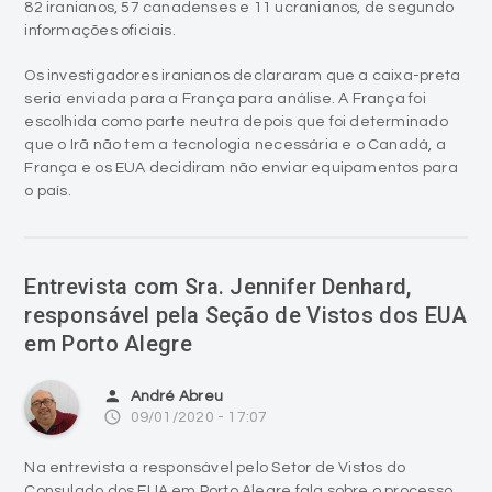
82 iranianos, 57 canadenses e 11 ucranianos, de segundo
informações oficiais.
Os investigadores iranianos declararam que a caixa-preta
seria enviada para a França para análise. A França foi
escolhida como parte neutra depois que foi determinado
que o Irã não tem a tecnologia necessária e o Canadá, a
França e os EUA decidiram não enviar equipamentos para
o país.
Entrevista com Sra. Jennifer Denhard,
responsável pela Seção de Vistos dos EUA
em Porto Alegre
person
André Abreu
access_time
09/01/2020 - 17:07
Na entrevista a responsável pelo Setor de Vistos do
Consulado dos EUA em Porto Alegre fala sobre o processo