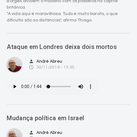
Borges dividem o trabalho com os passeios na capital
britânica.
"A vida aqui é maravilhosa. Tudo é muito barato, o que
dificulta são as distâncias", afirma Thiago.
Ataque em Londres deixa dois mortos
person
André Abreu
access_time
30/11/2019 - 15:35
Mudança política em Israel
person
André Abreu