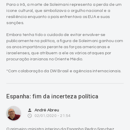
Para o Irã, a morte de Soleimani representa a perda de um
ícone cultural, que simbolizava o orgulho nacional e a
resiliência enquanto o país enfrentava os EUA e suas
sanções.
Embora tenha tido o cuidado de evitar envolver-se
publicamente na política, a figura de Soleimani ganhou com
os anos importância perante as forças americanas e
israelenses, que atribuem a ele os vários ataques por
procuração iranianos no Oriente Médio.
*Com colaboração da DW Brasil e agências internacionais.
Espanha: fim da incerteza política
person
André Abreu
access_time
02/01/2020 - 21:54
O primeiro-ministro interino da Espanha Pedro Sanchez,