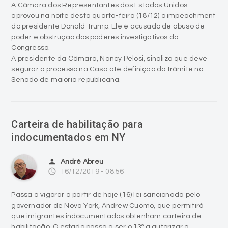
A Câmara dos Representantes dos Estados Unidos
aprovou na noite desta quarta-feira (18/12) o impeachment
do presidente Donald Trump. Ele é acusado de abuso de
poder e obstrução dos poderes investigativos do
Congresso.
A presidente da Câmara, Nancy Pelosi, sinaliza que deve
segurar o processo na Casa até definição do trâmite no
Senado de maioria republicana.
Carteira de habilitação para
indocumentados em NY
person
André Abreu
access_time
16/12/2019 - 08:56
Passa a vigorar a partir de hoje (16) lei sancionada pelo
governador de Nova York, Andrew Cuomo, que permitirá
que imigrantes indocumentados obtenham carteira de
habilitação. O estado passa a ser o 13º a autorizar o