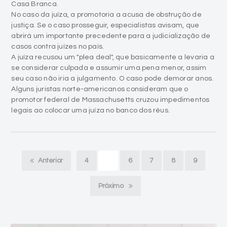
Casa Branca.
No caso da juíza, a promotoria a acusa de obstrução de
justiça. Se o caso prosseguir, especialistas avisam, que
abrirá um importante precedente para a judicialização de
casos contra juízes no país.
A juíza recusou um "plea deal", que basicamente a levaria a
se considerar culpada e assumir uma pena menor, assim
seu caso não iria a julgamento. O caso pode demorar anos.
Alguns juristas norte-americanos consideram que o
promotor federal de Massachusetts cruzou impedimentos
legais ao colocar uma juíza no banco dos réus.
Anterior
4
5
6
7
8
9
Próximo