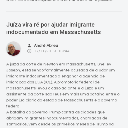
Juíza vira ré por ajudar imigrante
indocumentado em Massachusetts
person
André Abreu
access_time
17/11/2019 - 09:44
A juíza da corte de Newton em Massachusetts, Shelley
Joseph, está sendo formalmente acusada de ajudar um
imigrante indocumentado a enganar a agência de
imigração dos EUA (ICE). A promotoria federal de
Massachusetts levou o caso adiante e a juíza e um
assistente da corte são réus em mais uma batalha entre o
poder judiciário do estado de Massachusetts e o governo
federal.
A batalha do governo Trump contra as cidades que
abrigam imigrantes indocumentados, chamadas de
santuários, vem desde os primeiros meses de Trump na