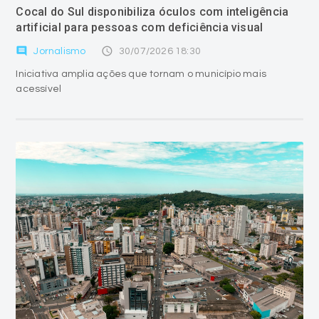
Cocal do Sul disponibiliza óculos com inteligência
artificial para pessoas com deficiência visual
comment
access_time
Jornalismo
30/07/2026 18:30
Iniciativa amplia ações que tornam o município mais
acessível