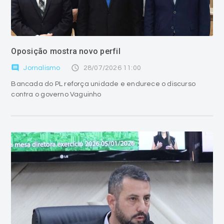
Oposição mostra novo perfil
comment
access_time
Jornalismo
28/07/2026 11:00
Bancada do PL reforça unidade e endurece o discurso
contra o governo Vaguinho