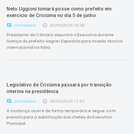
Neto Uggioni tomará posse como prefeito em
exercício de Criciúma no dia 5 de junho
comment
access_time
Jornalismo
02/06/2026 16:26
Presidente da Câmara assumirá o Executivo durante
licença do prefeito Vagner Espindola para missão técnica
internacional na Itália
Legislativo de Criciúma passará por transição
interina na presidência
comment
access_time
Jornalismo
28/05/2026 17:03
A mudança ocorre de forma temporária e segue o rito
previsto para a substituição dos chefes do Executivo
Municipal