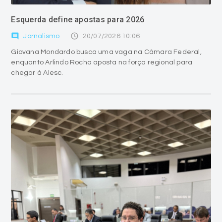
Esquerda define apostas para 2026
comment
access_time
Jornalismo
20/07/2026 10:06
Giovana Mondardo busca uma vaga na Câmara Federal,
enquanto Arlindo Rocha aposta na força regional para
chegar à Alesc.