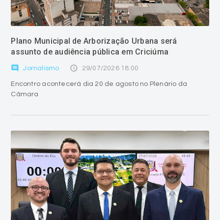
Plano Municipal de Arborização Urbana será
assunto de audiência pública em Criciúma
comment
access_time
Jornalismo
29/07/2026 18:00
Encontro acontecerá dia 20 de agosto no Plenário da
Câmara