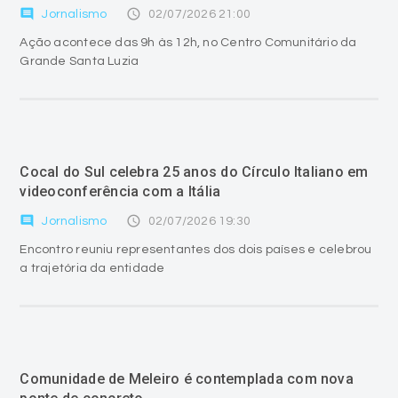
comment
access_time
Jornalismo
02/07/2026 21:00
Ação acontece das 9h às 12h, no Centro Comunitário da
Grande Santa Luzia
Cocal do Sul celebra 25 anos do Círculo Italiano em
videoconferência com a Itália
comment
access_time
Jornalismo
02/07/2026 19:30
Encontro reuniu representantes dos dois países e celebrou
a trajetória da entidade
Comunidade de Meleiro é contemplada com nova