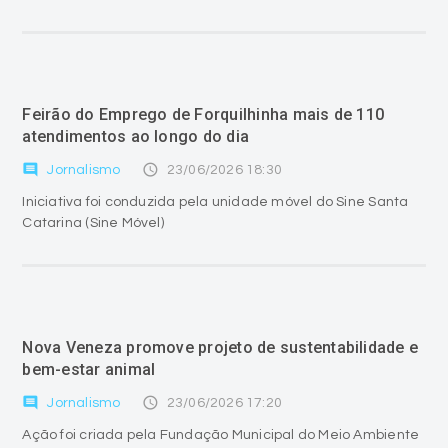
Feirão do Emprego de Forquilhinha mais de 110
atendimentos ao longo do dia
comment
access_time
Jornalismo
23/06/2026 18:30
Iniciativa foi conduzida pela unidade móvel do Sine Santa
Catarina (Sine Móvel)
Nova Veneza promove projeto de sustentabilidade e
bem-estar animal
comment
access_time
Jornalismo
23/06/2026 17:20
Ação foi criada pela Fundação Municipal do Meio Ambiente