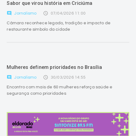
Sabor que virou história em Criciúma
comment
access_time
Jornalismo
07/04/2026 11:00
Câmara reconhece legado, tradição e impacto de
restaurante símbolo da cidade
Mulheres definem prioridades no Brasília
comment
access_time
Jornalismo
30/03/2026 14:55
Encontro com mais de 60 mulheres reforça saúde e
segurança como prioridades