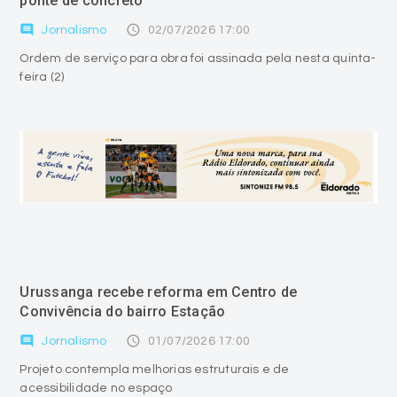
ponte de concreto
comment
access_time
Jornalismo
02/07/2026 17:00
Ordem de serviço para obra foi assinada pela nesta quinta-
feira (2)
Urussanga recebe reforma em Centro de
Convivência do bairro Estação
comment
access_time
Jornalismo
01/07/2026 17:00
Projeto contempla melhorias estruturais e de
acessibilidade no espaço