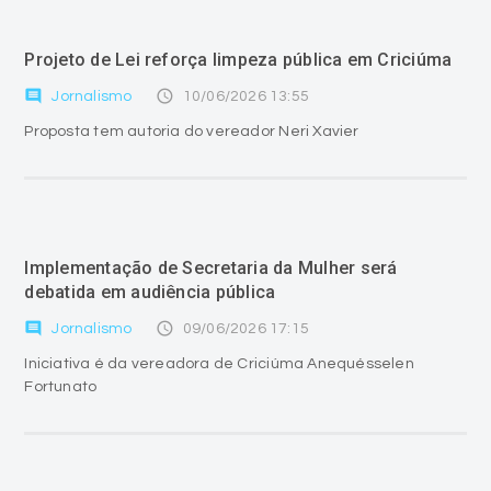
Projeto de Lei reforça limpeza pública em Criciúma
comment
access_time
Jornalismo
10/06/2026 13:55
Proposta tem autoria do vereador Neri Xavier
Implementação de Secretaria da Mulher será
debatida em audiência pública
comment
access_time
Jornalismo
09/06/2026 17:15
Iniciativa é da vereadora de Criciúma Anequésselen
Fortunato