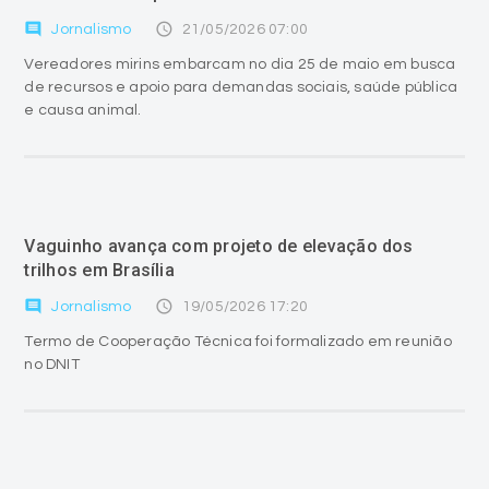
comment
access_time
Jornalismo
21/05/2026 07:00
Vereadores mirins embarcam no dia 25 de maio em busca
de recursos e apoio para demandas sociais, saúde pública
e causa animal.
Vaguinho avança com projeto de elevação dos
trilhos em Brasília
comment
access_time
Jornalismo
19/05/2026 17:20
Termo de Cooperação Técnica foi formalizado em reunião
no DNIT