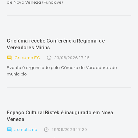
de Nova Veneza (Fundave)
Criciúma recebe Conferência Regional de
Vereadores Mirins
comment
access_time
Criciúma EC
23/06/2026 17:15
Evento é organizado pela Câmara de Vereadores do
município
Espaço Cultural Bistek é inaugurado em Nova
Veneza
comment
access_time
Jornalismo
18/06/2026 17:20