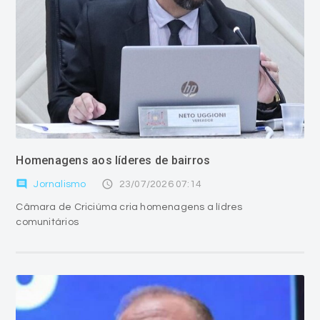
Homenagens aos líderes de bairros
comment
access_time
Jornalismo
23/07/2026 07:14
Câmara de Criciúma cria homenagens a lídres
comunitários