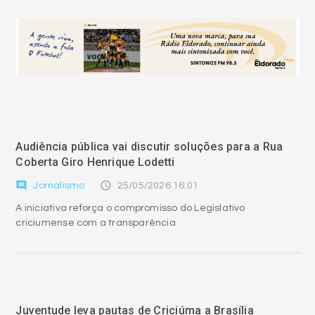
Audiência pública vai discutir soluções para a Rua
Coberta Giro Henrique Lodetti
comment
access_time
Jornalismo
25/05/2026 16:01
A iniciativa reforça o compromisso do Legislativo
criciumense com a transparência
Juventude leva pautas de Criciúma a Brasília