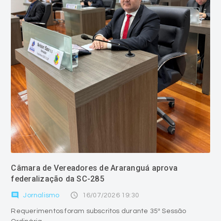
Câmara de Vereadores de Araranguá aprova
federalização da SC-285
comment
access_time
Jornalismo
16/07/2026 19:30
Requerimentos foram subscritos durante 35ª Sessão