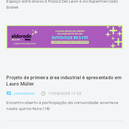
Espaço está anexo à Piazza Del Leon e ao Supermercado
Bistek
Projeto de primeira área industrial é apresentado em
Lauro Müller
comment
access_time
Jornalismo
17/06/2026 17:33
Encontro aberto à participação da comunidade acontece
nesta quinta-feira (18)