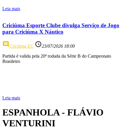
Leia mais
Criciúma Esporte Clube divulga Serviço de Jogo
para Criciúma X Náutico
comment
access_time
Criciúma EC
23/07/2026 18:00
Partida é valida pela 20ª rodada da Série B do Campeonato
Brasileiro
Leia mais
ESPANHOLA - FLÁVIO
VENTURINI