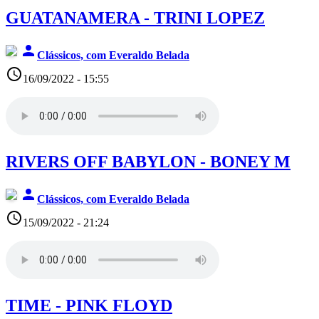
GUATANAMERA - TRINI LOPEZ
person
Clássicos, com Everaldo Belada
access_time
16/09/2022 - 15:55
RIVERS OFF BABYLON - BONEY M
person
Clássicos, com Everaldo Belada
access_time
15/09/2022 - 21:24
TIME - PINK FLOYD