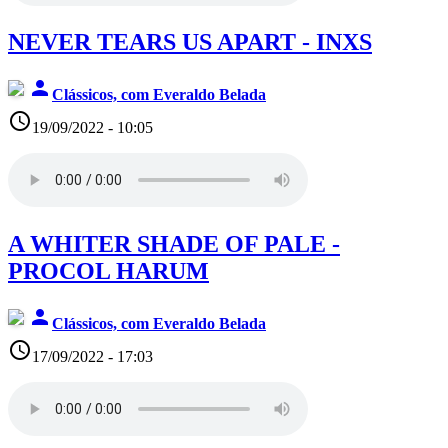
NEVER TEARS US APART - INXS
person
Clássicos, com Everaldo Belada
access_time
19/09/2022 - 10:05
A WHITER SHADE OF PALE -
PROCOL HARUM
person
Clássicos, com Everaldo Belada
access_time
17/09/2022 - 17:03