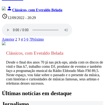
person
Clássicos, com Everaldo Belada
access_time
12/09/2022 - 20:29
Anterior
2
3
4
5
6
7
Próximo
Clássicos, com Everaldo Belada
Desde o final dos anos 70 já nas pick-ups, ainda com os discos de
vinil e fitas k7, trabalho como DJ, produtor de eventos e também
faço a programação musical da Rádio Eldorado Mais FM 89,5.
Neste espaço, vou falar sobre o passado e o presente da música,
com histórias e curiosidades de músicas famosas, seus artistas e
releituras desses sucessos.
Últimas notícias em destaque
Jornalismo