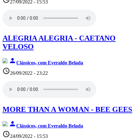
27/09/2022 - 15:53
ALEGRIA ALEGRIA - CAETANO
VELOSO
person
Clássicos, com Everaldo Belada
access_time
26/09/2022 - 23:22
MORE THAN A WOMAN - BEE GEES
person
Clássicos, com Everaldo Belada
access_time
24/09/2022 - 15:53