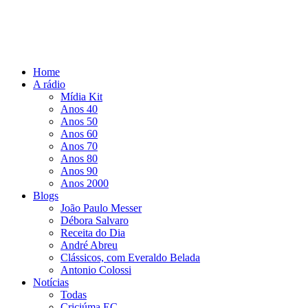
Home
A rádio
Mídia Kit
Anos 40
Anos 50
Anos 60
Anos 70
Anos 80
Anos 90
Anos 2000
Blogs
João Paulo Messer
Débora Salvaro
Receita do Dia
André Abreu
Clássicos, com Everaldo Belada
Antonio Colossi
Notícias
Todas
Criciúma EC