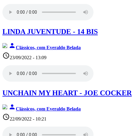
LINDA JUVENTUDE - 14 BIS
person
Clássicos, com Everaldo Belada
access_time
23/09/2022 - 13:09
UNCHAIN MY HEART - JOE COCKER
person
Clássicos, com Everaldo Belada
access_time
22/09/2022 - 10:21