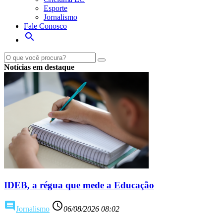
Esporte
Jornalismo
Fale Conosco
search
Notícias em destaque
IDEB, a régua que mede a Educação
comment
access_time
Jornalismo
06/08/2026 08:02