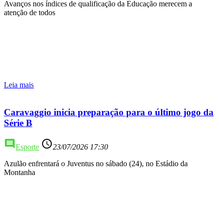
Avanços nos índices de qualificação da Educação merecem a
atenção de todos
Leia mais
Caravaggio inicia preparação para o último jogo da
Série B
comment
access_time
Esporte
23/07/2026 17:30
Azulão enfrentará o Juventus no sábado (24), no Estádio da
Montanha