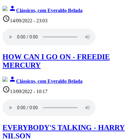
person
Clássicos, com Everaldo Belada
access_time
14/09/2022 - 23:03
HOW CAN I GO ON - FREEDIE
MERCURY
person
Clássicos, com Everaldo Belada
access_time
13/09/2022 - 10:17
EVERYBODY'S TALKING - HARRY
NILSON