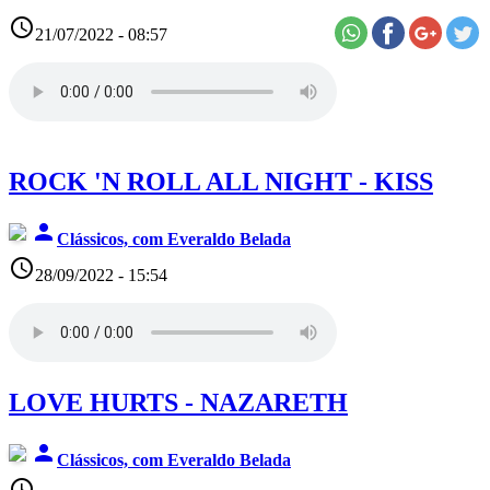
access_time
21/07/2022 - 08:57
ROCK 'N ROLL ALL NIGHT - KISS
person
Clássicos, com Everaldo Belada
access_time
28/09/2022 - 15:54
LOVE HURTS - NAZARETH
person
Clássicos, com Everaldo Belada
access_time