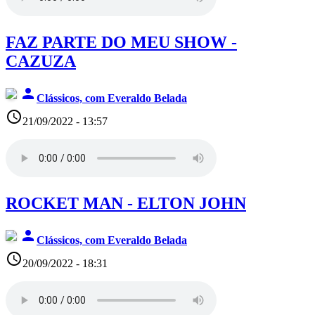
FAZ PARTE DO MEU SHOW -
CAZUZA
person
Clássicos, com Everaldo Belada
access_time
21/09/2022 - 13:57
ROCKET MAN - ELTON JOHN
person
Clássicos, com Everaldo Belada
access_time
20/09/2022 - 18:31