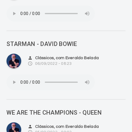
STARMAN - DAVID BOWIE
person
Clássicos, com Everaldo Belada
access_time
06/09/2022 - 08:23
WE ARE THE CHAMPIONS - QUEEN
person
Clássicos, com Everaldo Belada