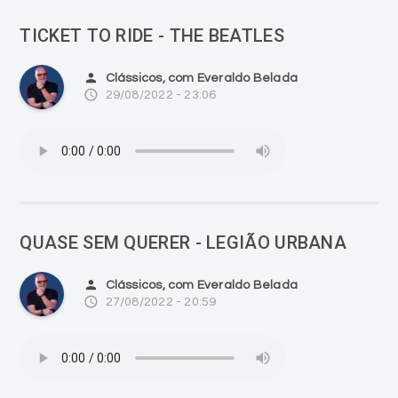
TICKET TO RIDE - THE BEATLES
person
Clássicos, com Everaldo Belada
access_time
29/08/2022 - 23:06
QUASE SEM QUERER - LEGIÃO URBANA
person
Clássicos, com Everaldo Belada
access_time
27/08/2022 - 20:59