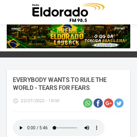
EVERYBODY WANTS TO RULE THE
WORLD - TEARS FOR FEARS
access_time
22/07/2022 - 16:00