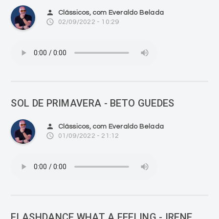
person
Clássicos, com Everaldo Belada
access_time
02/09/2022 - 10:29
SOL DE PRIMAVERA - BETO GUEDES
person
Clássicos, com Everaldo Belada
access_time
01/09/2022 - 21:12
FLASHDANCE WHAT A FEELING - IRENE