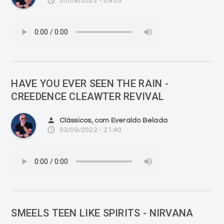
access_time
05/09/2022 - 09:03
HAVE YOU EVER SEEN THE RAIN -
CREEDENCE CLEAWTER REVIVAL
person
Clássicos, com Everaldo Belada
access_time
03/09/2022 - 21:40
SMEELS TEEN LIKE SPIRITS - NIRVANA