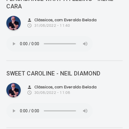
CARA
person
Clássicos, com Everaldo Belada
access_time
31/08/2022 - 11:40
SWEET CAROLINE - NEIL DIAMOND
person
Clássicos, com Everaldo Belada
access_time
30/08/2022 - 11:08