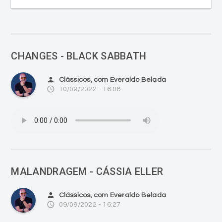
CHANGES - BLACK SABBATH
person
Clássicos, com Everaldo Belada
access_time
10/09/2022 - 16:06
MALANDRAGEM - CÁSSIA ELLER
person
Clássicos, com Everaldo Belada
access_time
09/09/2022 - 16:27