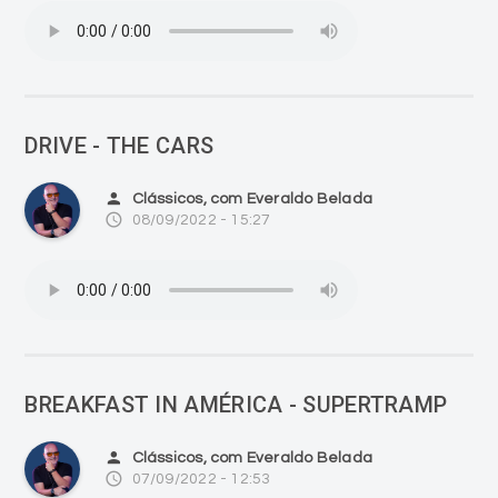
DRIVE - THE CARS
person
Clássicos, com Everaldo Belada
access_time
08/09/2022 - 15:27
BREAKFAST IN AMÉRICA - SUPERTRAMP
person
Clássicos, com Everaldo Belada
access_time
07/09/2022 - 12:53