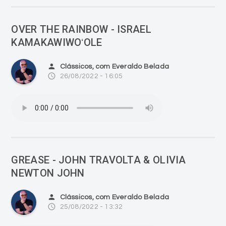
OVER THE RAINBOW - ISRAEL
KAMAKAWIWOʻOLE
person
Clássicos, com Everaldo Belada
access_time
26/08/2022 - 16:05
GREASE - JOHN TRAVOLTA & OLIVIA
NEWTON JOHN
person
Clássicos, com Everaldo Belada
access_time
25/08/2022 - 13:32