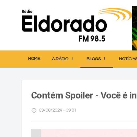
HOME
A RÁDIO
BLOGS
NOTÍCIA
Contém Spoiler - Você é in
access_time
09/08/2024 - 09:01