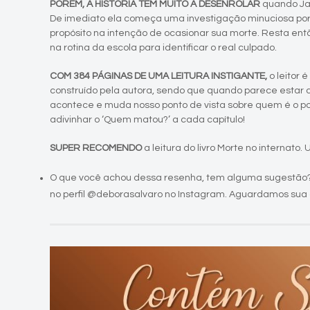
PORÉM, A HISTÓRIA TEM MUITO A DESENROLAR
quando Jaz
De imediato ela começa uma investigação minuciosa por
propósito na intenção de ocasionar sua morte. Resta entã
na rotina da escola para identificar o real culpado.
COM 384 PÁGINAS DE UMA LEITURA INSTIGANTE,
o leitor
construído pela autora, sendo que quando parece estar 
acontece e muda nosso ponto de vista sobre quem é o poss
adivinhar o ‘Quem matou?’ a cada capítulo!
SUPER RECOMENDO
a leitura do livro Morte no internato.
O que você achou dessa resenha, tem alguma sugestão?
no perfil @deborasalvaro no Instagram. Aguardamos sua 