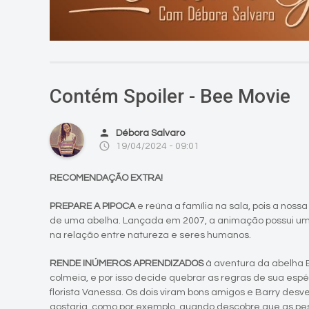
Contém Spoiler - Bee Movie
person
Débora Salvaro
access_time
19/04/2024 - 09:01
RECOMENDAÇÃO EXTRA!
PREPARE A PIPOCA
e reúna a família na sala, pois a nossa
de uma abelha. Lançada em 2007, a animação possui um 
na relação entre natureza e seres humanos.
RENDE INÚMEROS APRENDIZADOS
à aventura da abelha Ba
colmeia, e por isso decide quebrar as regras de sua esp
florista Vanessa. Os dois viram bons amigos e Barry de
gostaria, como por exemplo, quando descobre que as p