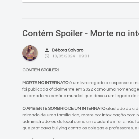
Contém Spoiler - Morte no in
person
Débora Salvaro
access_time
10/05/2024 - 09:01
CONTÉM SPOILER!
MORTE NO INTERNATO
é um livro regado a suspense e mis
foi publicada oficialmente em 2022 como uma homenagem
aclamada no cenário mundial que deixou um legado de m
O AMBIENTE SOMBRIO DE UM INTERNATO
afastado da cid
mimado de uma família rica, morre por intoxicação com re
administradores do local como um acidente infeliz, não 
que praticava bullying contra os colegas e professores, e