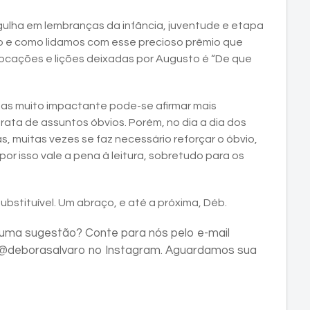
rgulha em lembranças da infância, juventude e etapa
do e como lidamos com esse precioso prêmio que
ocações e lições deixadas por Augusto é “De que
as muito impactante pode-se afirmar mais
rata de assuntos óbvios. Porém, no dia a dia dos
 muitas vezes se faz necessário reforçar o óbvio,
or isso vale a pena à leitura, sobretudo para os
nsubstituível. Um abraço, e até a próxima, Déb.
uma sugestão? Conte para nós pelo e-mail
l @deborasalvaro no Instagram. Aguardamos sua