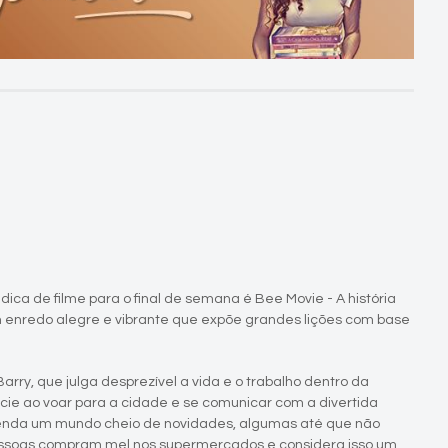
 dica de filme para o final de semana é Bee Movie - A história
enredo alegre e vibrante que expõe grandes lições com base
rry, que julga desprezível a vida e o trabalho dentro da
écie ao voar para a cidade e se comunicar com a divertida
svenda um mundo cheio de novidades, algumas até que não
essoas compram mel nos supermercados e considera isso um