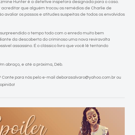
mine Hunter é a detetive inspetora designada para o caso.
 acreditar que alguém trocou os remédios de Charlie de
o avaliar os passos e atitudes suspeitas de todos os envolvidos
 é surpreendido o tempo todo com o enredo muito bem
diante da descoberta do criminoso uma nova reviravolta
ível assassino. É o clássico livro que você lê tentando
 Um abraço, e até a próxima, Déb.
 Conte para nós pelo e-mail deborasalvaro@yahoo.com.br ou
opinião!