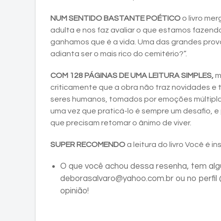
NUM SENTIDO BASTANTE POÉTICO
o livro me
adulta e nos faz avaliar o que estamos fazen
ganhamos que é a vida. Uma das grandes prov
adianta ser o mais rico do cemitério?”.
COM 128 PÁGINAS DE UMA LEITURA SIMPLES,
m
criticamente que a obra não traz novidades e t
seres humanos, tomados por emoções múltiplas,
uma vez que praticá-lo é sempre um desafio, e p
que precisam retomar o ânimo de viver.
SUPER RECOMENDO
a leitura do livro Você é i
O que você achou dessa resenha, tem alg
deborasalvaro@yahoo.com.br ou no perfi
opinião!