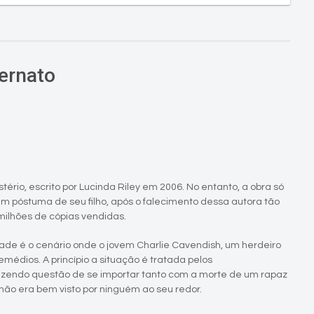
ternato
tério, escrito por Lucinda Riley em 2006. No entanto, a obra só
 póstuma de seu filho, após o falecimento dessa autora tão
ilhões de cópias vendidas.
ade é o cenário onde o jovem Charlie Cavendish, um herdeiro
médios. A princípio a situação é tratada pelos
fazendo questão de se importar tanto com a morte de um rapaz
 não era bem visto por ninguém ao seu redor.